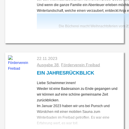
Und wenn die ganze Familie ein Abenteuer erleben möchte
Winterlandschaft, welche einen verzaubert, entdeckt Anja
Die Bücherei macht Weihnachtsferien vom
2
22.11.2023
Ausgabe 38
,
Förderverein Freibad
EIN JAHRESRÜCKBLICK
Liebe Schwimmer:innen!
Wieder ist eine Badesaison zu Ende gegangen und
wir können auf eine schöne gemeinsame Zeit
zurückblicken.
Im Januar 2023 haben wir uns bei Punsch und
Würstchen mit einer mobilen Sauna zum
Winterbaden im Freibad getroffen. Es war eine
Erfahrung wert, es war toll.