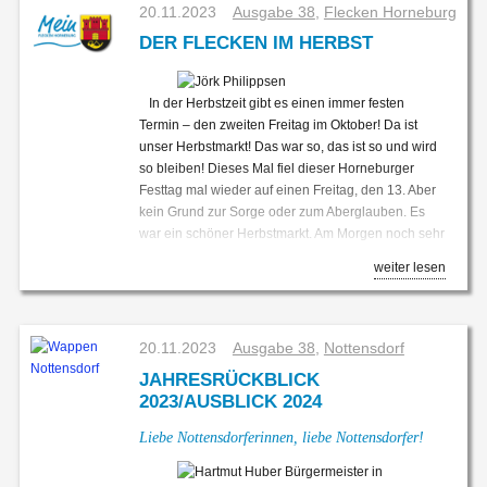
Wir freuen uns auf euch
Als Fachmann und Planer von Photovoltaik-
20.11.2023
Ausgabe 38
,
Flecken Horneburg
Anlagen stand Frank Drewes zur Verfügung und
DER FLECKEN IM HERBST
konnte in lockerer Atmosphäre den Anwesenden
die Technik erklären und Fragen beantworten.
Außerdem konnte Jan-Hinnerk Burfeind (Dollern)
In der Herbstzeit gibt es einen immer festen
von seinen Erfahrungen über die Haltbarkeit der
Termin – den zweiten Freitag im Oktober! Da ist
Komponenten einer Photovoltaik-Anlage berichten,
unser Herbstmarkt! Das war so, das ist so und wird
seine Anlage ist schon seit mehr als 20 Jahren in
so bleiben! Dieses Mal fiel dieser Horneburger
Betrieb.
Festtag mal wieder auf einen Freitag, den 13. Aber
kein Grund zur Sorge oder zum Aberglauben. Es
war ein schöner Herbstmarkt. Am Morgen noch sehr
regnerisch und ungemütlich, Herbst eben, dafür ab
weiter lesen
Nachmittag Marktwetter. Und die Besucher kamen.
Der Markt war wieder richtig gut besucht. Jeder
konnte für sich etwas finden und seinen Spaß
haben, die Seele baumeln lassen, den Alltag
20.11.2023
Ausgabe 38
,
Nottensdorf
vergessen. Schade nur, dass uns einige
JAHRESRÜCKBLICK
Schausteller, wohl ob des Wetters am Morgen, im
2023/AUSBLICK 2024
Stich gelassen hatten. Wer es verpasst hat,
nächstes Jahr am zweiten Freitag im Oktober
Liebe Nottensdorferinnen, liebe Nottensdorfer!
Bei kühlen Getränken und kleinen Snacks
besteht die nächste Gelegenheit.
entstand so ein reger und interessanter Austausch
Es passiert noch so einiges im Flecken. Die
zwischen allen Beteiligten. Anhand der vielen