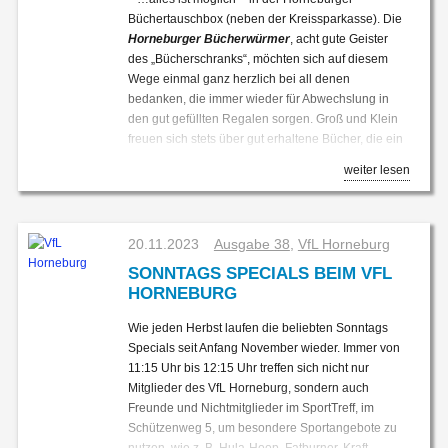
Instandsetzungsmaßnahmen erhöht steuerlich
Büchertauschbox (neben der Kreissparkasse). Die
abzusetzen. Zusätzlich liegt jedem
Horneburger Bücherwürmer
, acht gute Geister
Sanierungsgebiet ein Integriertes Energetisches
des „Bücherschranks“, möchten sich auf diesem
Quartierskonzept zu Grunde, welches Maßnahmen
Wege einmal ganz herzlich bei all denen
zur Umgestaltung energetischer, funktionaler und
bedanken, die immer wieder für Abwechslung in
gestalterischer Defizite in den Quartieren
den gut gefüllten Regalen sorgen. Groß und Klein
beschreibt. Frau Stüven ist zu erreichen unter
freuen sich stets über gut erhaltene Bücher, die ein
jana.stueven@horneburg.de
sowie telefonisch
breites Publikum ansprechen.
weiter lesen
unter 04163 8079-45 (zunächst Mo. und Mi. 09:00
bis 11:00 Uhr, Do. 14:00 bis 16:00 Uhr).
20.11.2023
Ausgabe 38
,
VfL Horneburg
SONNTAGS SPECIALS BEIM VFL
HORNEBURG
Wie jeden Herbst laufen die beliebten Sonntags
Specials seit Anfang November wieder. Immer von
11:15 Uhr bis 12:15 Uhr treffen sich nicht nur
Mitglieder des VfL Horneburg, sondern auch
Inzwischen gibt es sogar gleich nebenan eine
Freunde und Nichtmitglieder im SportTreff, im
Bank zum Verweilen und erstem Schmökern.
Schützenweg 5, um besondere Sportangebote zu
Aus gegebenem Anlass möchten wir noch darauf
nutzen, wie z. B. Hula-Hoop, Fatburner, Kraft-