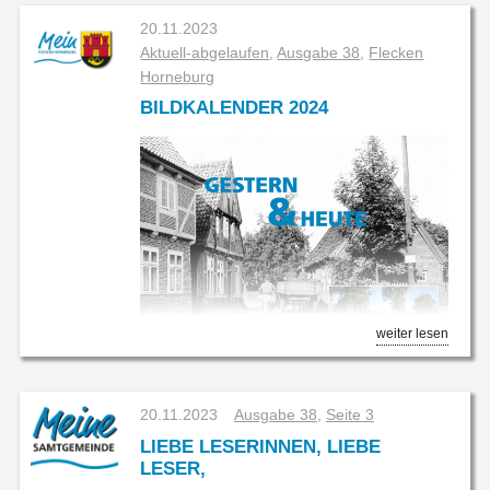
20.11.2023
Aktuell-abgelaufen
,
Ausgabe 38
,
Flecken
Horneburg
BILDKALENDER 2024
weiter lesen
Auch in diesem Jahr war
Ernst Heinrich
im Flecken
unterwegs und hat Fotos für den Bildkalender
geschossen. Die Besonderheit des Kalenders liegt
20.11.2023
Ausgabe 38
,
Seite 3
in der Gegenüberstellung alter Bilder mit der
LIEBE LESERINNEN, LIEBE
heutigen Ansicht. Dabei legt Ernst Heinrich beim
LESER,
Fotografieren besonderen Wert darauf, dass die