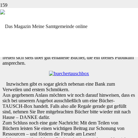
LEIHEN, TAUSCHEN, SPENDEN…
…alles ist möglich – in der Horneburger Büchertauschbox (neben
der Kreissparkasse). Die
Horneburger Bücherwürmer
, acht gute
Geister des „Bücherschranks“, möchten sich auf diesem Wege
einmal ganz herzlich bei all denen bedanken, die immer wieder für
Abwechslung in den gut gefüllten Regalen sorgen. Groß und Klein
freuen sich stets über gut erhaltene Bücher, die ein breites Publikum
ansprechen.
Inzwischen gibt es sogar gleich nebenan eine Bank zum
Verweilen und erstem Schmökern.
Aus gegebenem Anlass möchten wir noch darauf hinweisen, dass es
sich bei unserem Angebot ausschließlich um eine Bücher-
TAUSCH-Box handelt. Falls also alle Regale gerade gut gefüllt
sind, nehmen Sie Ihre mitgebrachten Bücher bitte wieder mit nach
Hause – DANKE dafür.
Zum Schluss noch eine gute Nachricht: Mit dem Teilen von
Büchern leisten Sie einen wichtigen Beitrag zur Schonung von
Ressourcen – und fördern die Freude am Lesen!