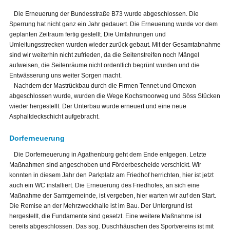
Die Erneuerung der Bundesstraße B73 wurde abgeschlossen. Die
Sperrung hat nicht ganz ein Jahr gedauert. Die Erneuerung wurde vor dem
geplanten Zeitraum fertig gestellt. Die Umfahrungen und
Umleitungsstrecken wurden wieder zurück gebaut. Mit der Gesamtabnahme
sind wir weiterhin nicht zufrieden, da die Seitenstreifen noch Mängel
aufweisen, die Seitenräume nicht ordentlich begrünt wurden und die
Entwässerung uns weiter Sorgen macht.
Nachdem der Mastrückbau durch die Firmen Tennet und Omexon
abgeschlossen wurde, wurden die Wege Kochsmoorweg und Söss Stücken
wieder hergestellt. Der Unterbau wurde erneuert und eine neue
Asphaltdeckschicht aufgebracht.
Dorferneuerung
Die Dorferneuerung in Agathenburg geht dem Ende entgegen. Letzte
Maßnahmen sind angeschoben und Förderbescheide verschickt. Wir
konnten in diesem Jahr den Parkplatz am Friedhof herrichten, hier ist jetzt
auch ein WC installiert. Die Erneuerung des Friedhofes, an sich eine
Maßnahme der Samtgemeinde, ist vergeben, hier warten wir auf den Start.
Die Remise an der Mehrzweckhalle ist im Bau. Der Untergrund ist
hergestellt, die Fundamente sind gesetzt. Eine weitere Maßnahme ist
bereits abgeschlossen. Das sog. Duschhäuschen des Sportvereins ist mit