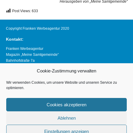
Herausgeben von „Meine Samtgemeinde“
Post Views:
633
Copyright Franken Werbeagentur 2020
Kontakt:
Franken Werbeagentur
Magazin „Meine Samtgemeinde“
Bahnhofstraße 7a
21640 Horneburg
Cookie-Zustimmung verwalten
Telefon 04163 8390281
magazin@meine-samtgemeinde.de
Wir verwenden Cookies, um unsere Website und unseren Service zu
optimieren.
Links:
www.franken-werbeagentur.de
Cookies akzeptieren
www.horneburg.de
Ablehnen
www.horneburg-erleben.de
Impressum
Einstellungen anzeigen