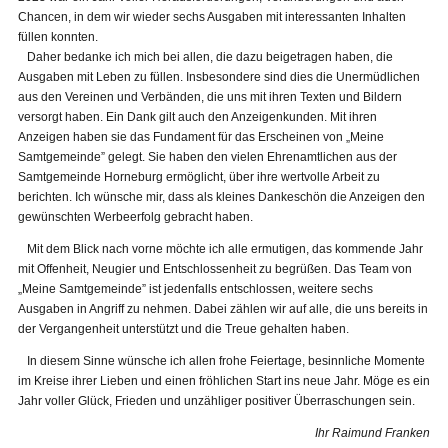
Chancen, in dem wir wieder sechs Ausgaben mit interessanten Inhalten
füllen konnten.
Daher bedanke ich mich bei allen, die dazu beigetragen haben, die
Ausgaben mit Leben zu füllen. Insbesondere sind dies die Unermüdlichen
aus den Vereinen und Verbänden, die uns mit ihren Texten und Bildern
versorgt haben. Ein Dank gilt auch den Anzeigenkunden. Mit ihren
Anzeigen haben sie das Fundament für das Erscheinen von „Meine
Samtgemeinde” gelegt. Sie haben den vielen Ehrenamtlichen aus der
Samtgemeinde Horneburg ermöglicht, über ihre wertvolle Arbeit zu
berichten. Ich wünsche mir, dass als kleines Dankeschön die Anzeigen den
gewünschten Werbeerfolg gebracht haben.
Mit dem Blick nach vorne möchte ich alle ermutigen, das kommende Jahr
mit Offenheit, Neugier und Entschlossenheit zu begrüßen. Das Team von
„Meine Samtgemeinde” ist jedenfalls entschlossen, weitere sechs
Ausgaben in Angriff zu nehmen. Dabei zählen wir auf alle, die uns bereits in
der Vergangenheit unterstützt und die Treue gehalten haben.
In diesem Sinne wünsche ich allen frohe Feiertage, besinnliche Momente
im Kreise ihrer Lieben und einen fröhlichen Start ins neue Jahr. Möge es ein
Jahr voller Glück, Frieden und unzähliger positiver Überraschungen sein.
Ihr Raimund Franken