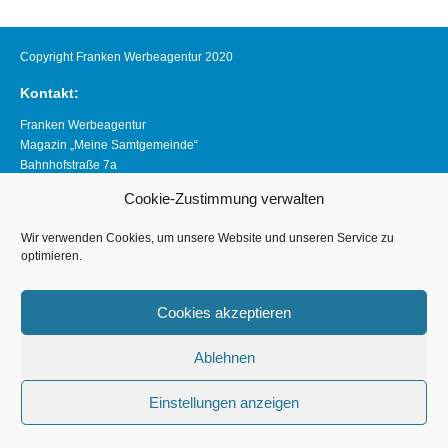
Copyright Franken Werbeagentur 2020
Kontakt:
Franken Werbeagentur
Magazin „Meine Samtgemeinde“
Bahnhofstraße 7a
21640 Horneburg
Cookie-Zustimmung verwalten
Telefon 04163 8390281
magazin@meine-samtgemeinde.de
Wir verwenden Cookies, um unsere Website und unseren Service zu
optimieren.
Links:
www.franken-werbeagentur.de
Cookies akzeptieren
www.horneburg.de
Ablehnen
www.horneburg-erleben.de
Impressum
Einstellungen anzeigen
Datenschutzerklärung