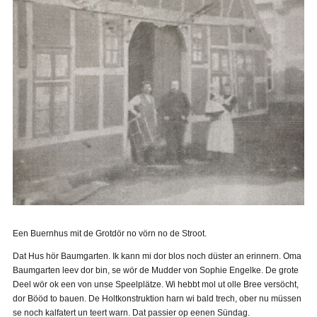
Een Buernhus mit de Grotdör no vörn no de Stroot.
Dat Hus hör Baumgarten. Ik kann mi dor blos noch düster an erinnern. Oma
Baumgarten leev dor bin, se wör de Mudder von Sophie Engelke. De grote
Deel wör ok een von unse Speelplätze. Wi hebbt mol ut olle Bree versöcht,
dor Bööd to bauen. De Holtkonstruktion harn wi bald trech, ober nu müssen
se noch kalfatert un teert warn. Dat passier op eenen Sündag.