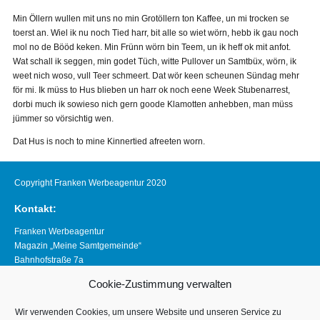
Min Öllern wullen mit uns no min Grotöllern ton Kaffee, un mi trocken se
toerst an. Wiel ik nu noch Tied harr, bit alle so wiet wörn, hebb ik gau noch
mol no de Bööd keken. Min Frünn wörn bin Teem, un ik heff ok mit anfot.
Wat schall ik seggen, min godet Tüch, witte Pullover un Samtbüx, wörn, ik
weet nich woso, vull Teer schmeert. Dat wör keen scheunen Sündag mehr
för mi. Ik müss to Hus blieben un harr ok noch eene Week Stubenarrest,
dorbi much ik sowieso nich gern goode Klamotten anhebben, man müss
jümmer so vörsichtig wen.
Dat Hus is noch to mine Kinnertied afreeten worn.
Copyright Franken Werbeagentur 2020
Kontakt:
Franken Werbeagentur
Magazin „Meine Samtgemeinde“
Bahnhofstraße 7a
21640 Horneburg
Cookie-Zustimmung verwalten
Telefon 04163 8390281
magazin@meine-samtgemeinde.de
Wir verwenden Cookies, um unsere Website und unseren Service zu