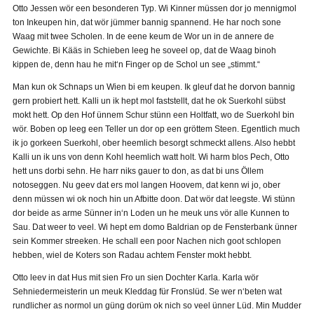
Otto Jessen wör een besonderen Typ. Wi Kinner müssen dor jo mennigmol
ton Inkeupen hin, dat wör jümmer bannig spannend. He har noch sone
Waag mit twee Scholen. In de eene keum de Wor un in de annere de
Gewichte. Bi Kääs in Schieben leeg he soveel op, dat de Waag binoh
kippen de, denn hau he mit‘n Finger op de Schol un see „stimmt.“
Man kun ok Schnaps un Wien bi em keupen. Ik gleuf dat he dorvon bannig
gern probiert hett. Kalli un ik hept mol faststellt, dat he ok Suerkohl sübst
mokt hett. Op den Hof ünnem Schur stünn een Holtfatt, wo de Suerkohl bin
wör. Boben op leeg een Teller un dor op een gröttem Steen. Egentlich much
ik jo gorkeen Suerkohl, ober heemlich besorgt schmeckt allens. Also hebbt
Kalli un ik uns von denn Kohl heemlich watt holt. Wi harm blos Pech, Otto
hett uns dorbi sehn. He harr niks gauer to don, as dat bi uns Öllem
notoseggen. Nu geev dat ers mol langen Hoovem, dat kenn wi jo, ober
denn müssen wi ok noch hin un Afbitte doon. Dat wör dat leegste. Wi stünn
dor beide as arme Sünner in‘n Loden un he meuk uns vör alle Kunnen to
Sau. Dat weer to veel. Wi hept em domo Baldrian op de Fensterbank ünner
sein Kommer streeken. He schall een poor Nachen nich goot schlopen
hebben, wiel de Koters son Radau achtem Fenster mokt hebbt.
Otto leev in dat Hus mit sien Fro un sien Dochter Karla. Karla wör
Sehniedermeisterin un meuk Kleddag für Fronslüd. Se wer n‘beten wat
rundlicher as normol un güng dorüm ok nich so veel ünner Lüd. Min Mudder