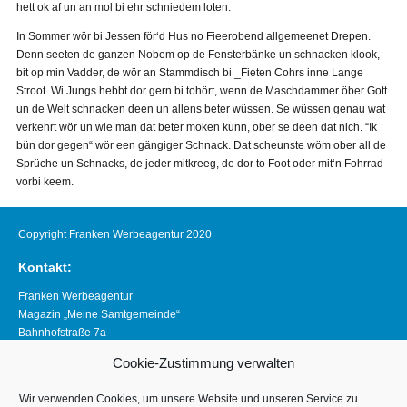
hett ok af un an mol bi ehr schniedem loten.
In Sommer wör bi Jessen för‘d Hus no Fieerobend allgemeenet Drepen.
Denn seeten de ganzen Nobem op de Fensterbänke un schnacken klook,
bit op min Vadder, de wör an Stammdisch bi _Fieten Cohrs inne Lange
Stroot. Wi Jungs hebbt dor gern bi tohört, wenn de Maschdammer öber Gott
un de Welt schnacken deen un allens beter wüssen. Se wüssen genau wat
verkehrt wör un wie man dat beter moken kunn, ober se deen dat nich. “Ik
bün dor gegen“ wör een gängiger Schnack. Dat scheunste wöm ober all de
Sprüche un Schnacks, de jeder mitkreeg, de dor to Foot oder mit‘n Fohrrad
vorbi keem.
Copyright Franken Werbeagentur 2020
Kontakt:
Franken Werbeagentur
Magazin „Meine Samtgemeinde“
Bahnhofstraße 7a
21640 Horneburg
Cookie-Zustimmung verwalten
Telefon 04163 8390281
magazin@meine-samtgemeinde.de
Wir verwenden Cookies, um unsere Website und unseren Service zu