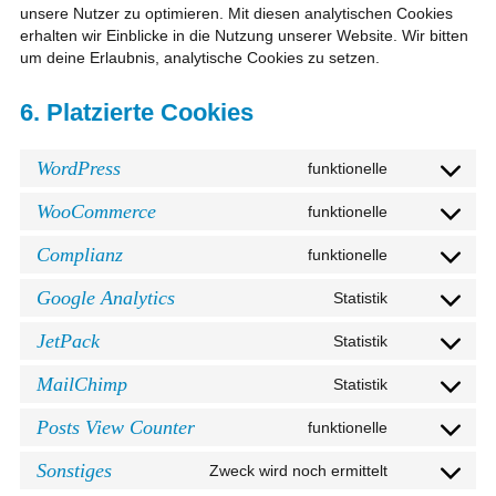
unsere Nutzer zu optimieren. Mit diesen analytischen Cookies
erhalten wir Einblicke in die Nutzung unserer Website. Wir bitten
um deine Erlaubnis, analytische Cookies zu setzen.
6. Platzierte Cookies
WordPress
funktionelle
Consent
to
WooCommerce
funktionelle
Consent
service
to
wordpress
Complianz
funktionelle
Consent
service
to
woocommer
Google Analytics
Statistik
Consent
service
to
complianz
JetPack
Statistik
Consent
service
to
google-
MailChimp
Statistik
Consent
service
analytics
to
jetpack
Posts View Counter
funktionelle
Consent
service
to
mailchimp
Sonstiges
Zweck wird noch ermittelt
Consent
service