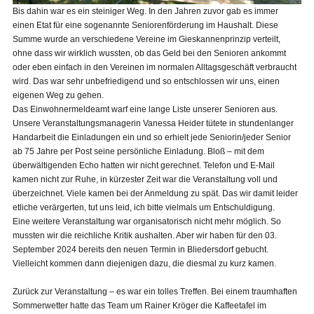
Bis dahin war es ein steiniger Weg. In den Jahren zuvor gab es immer
einen Etat für eine sogenannte Seniorenförderung im Haushalt. Diese
Summe wurde an verschiedene Vereine im Gieskannenprinzip verteilt,
ohne dass wir wirklich wussten, ob das Geld bei den Senioren ankommt
oder eben einfach in den Vereinen im normalen Alltagsgeschäft verbraucht
wird. Das war sehr unbefriedigend und so entschlossen wir uns, einen
eigenen Weg zu gehen.
Das Einwohnermeldeamt warf eine lange Liste unserer Senioren aus.
Unsere Veranstaltungsmanagerin Vanessa Heider tütete in stundenlanger
Handarbeit die Einladungen ein und so erhielt jede Seniorin/jeder Senior
ab 75 Jahre per Post seine persönliche Einladung. Bloß – mit dem
überwältigenden Echo hatten wir nicht gerechnet. Telefon und E-Mail
kamen nicht zur Ruhe, in kürzester Zeit war die Veranstaltung voll und
überzeichnet. Viele kamen bei der Anmeldung zu spät. Das wir damit leider
etliche verärgerten, tut uns leid, ich bitte vielmals um Entschuldigung.
Eine weitere Veranstaltung war organisatorisch nicht mehr möglich. So
mussten wir die reichliche Kritik aushalten. Aber wir haben für den 03.
September 2024 bereits den neuen Termin in Bliedersdorf gebucht.
Vielleicht kommen dann diejenigen dazu, die diesmal zu kurz kamen.
Zurück zur Veranstaltung – es war ein tolles Treffen. Bei einem traumhaften
Sommerwetter hatte das Team um Rainer Kröger die Kaffeetafel im