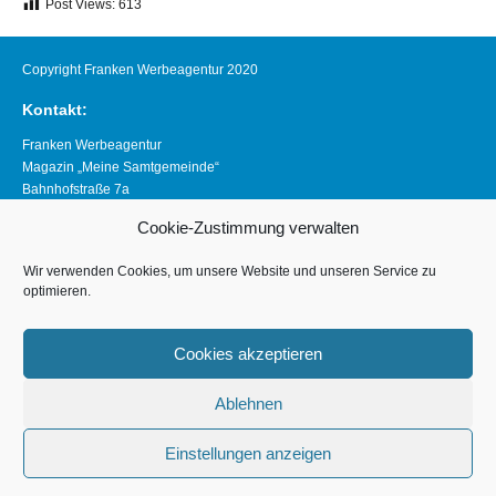
Post Views:
613
Copyright Franken Werbeagentur 2020
Kontakt:
Franken Werbeagentur
Magazin „Meine Samtgemeinde“
Bahnhofstraße 7a
21640 Horneburg
Cookie-Zustimmung verwalten
Telefon 04163 8390281
magazin@meine-samtgemeinde.de
Wir verwenden Cookies, um unsere Website und unseren Service zu
optimieren.
Links:
www.franken-werbeagentur.de
Cookies akzeptieren
www.horneburg.de
Ablehnen
www.horneburg-erleben.de
Impressum
Einstellungen anzeigen
Datenschutzerklärung