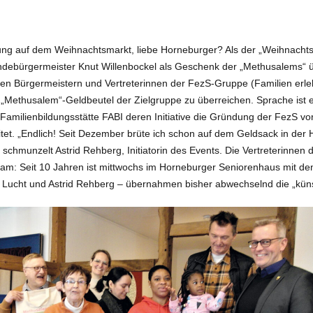
igerung auf dem Weihnachtsmarkt, liebe Horneburger? Als der „Weihnac
indebürgermeister Knut Willenbockel als Geschenk der „Methusalems“ ü
 beiden Bürgermeistern und Vertreterinnen der FezS-Gruppe (Familien 
Methusalem“-Geldbeutel der Zielgruppe zu überreichen. Sprache ist 
milienbildungsstätte FABI deren Initiative die Gründung der FezS vo
et. „Endlich! Seit Dezember brüte ich schon auf dem Geldsack in der 
schmunzelt Astrid Rehberg, Initiatorin des Events. Die Vertreterinnen
on kam: Seit 10 Jahren ist mittwochs im Horneburger Seniorenhaus mit 
 Lucht und Astrid Rehberg – übernahmen bisher abwechselnd die „künst