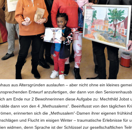
haus aus Altersgründen auslaufen – aber nicht ohne ein kleines gem
nen ansprechenden Entwurf anzufertigen, der dann von den Seniorenhau
n sich am Ende nur 2 Bewohnerinnen diese Aufgabe zu: Mechthild Jobst
mälde dann von den 4 „Methusalems“. Beeinflusst von den täglichen Kr
trömen, erinnerten sich die „Methusalem“-Damen ihrer eigenen frühkind
chlägen und Flucht im eisigen Winter – traumatische Erlebnisse für un
ien widmen, denn Sprache ist der Schlüssel zur gesellschaftlichen Teil