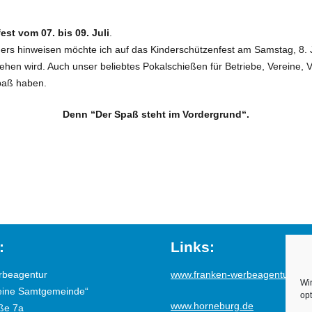
est vom 07. bis 09. Juli
.
rs hinweisen möchte ich auf das Kinderschützenfest am Samstag, 8. J
ehen wird. Auch unser beliebtes Pokalschießen für Betriebe, Vereine, 
Spaß haben.
Denn “Der Spaß steht im Vordergrund“.
:
Links:
rbeagentur
www.franken-werbeagentur.de
Wi
eine Samtgemeinde“
opt
www.horneburg.de
ße 7a