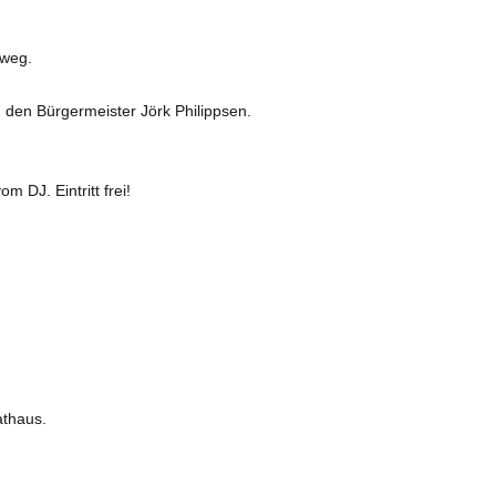
nweg.
 den Bürgermeister Jörk Philippsen.
m DJ. Eintritt frei!
athaus.