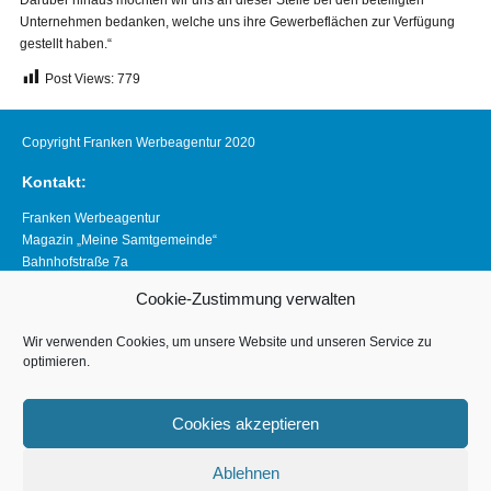
Unternehmen bedanken, welche uns ihre Gewerbeflächen zur Verfügung
gestellt haben.“
Post Views:
779
Copyright Franken Werbeagentur 2020
Kontakt:
Franken Werbeagentur
Magazin „Meine Samtgemeinde“
Bahnhofstraße 7a
21640 Horneburg
Cookie-Zustimmung verwalten
Telefon 04163 8390281
magazin@meine-samtgemeinde.de
Wir verwenden Cookies, um unsere Website und unseren Service zu
optimieren.
Links:
www.franken-werbeagentur.de
Cookies akzeptieren
www.horneburg.de
Ablehnen
www.horneburg-erleben.de