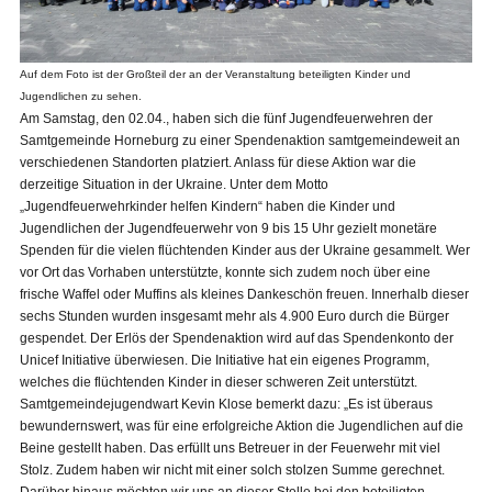
Auf dem Foto ist der Großteil der an der Veranstaltung beteiligten Kinder und
Jugendlichen zu sehen.
Am Samstag, den 02.04., haben sich die fünf Jugendfeuerwehren der
Samtgemeinde Horneburg zu einer Spendenaktion samtgemeindeweit an
verschiedenen Standorten platziert. Anlass für diese Aktion war die
derzeitige Situation in der Ukraine. Unter dem Motto
„Jugendfeuerwehrkinder helfen Kindern“ haben die Kinder und
Jugendlichen der Jugendfeuerwehr von 9 bis 15 Uhr gezielt monetäre
Spenden für die vielen flüchtenden Kinder aus der Ukraine gesammelt. Wer
vor Ort das Vorhaben unterstützte, konnte sich zudem noch über eine
frische Waffel oder Muffins als kleines Dankeschön freuen. Innerhalb dieser
sechs Stunden wurden insgesamt mehr als 4.900 Euro durch die Bürger
gespendet. Der Erlös der Spendenaktion wird auf das Spendenkonto der
Unicef Initiative überwiesen. Die Initiative hat ein eigenes Programm,
welches die flüchtenden Kinder in dieser schweren Zeit unterstützt.
Samtgemeindejugendwart Kevin Klose bemerkt dazu: „Es ist überaus
bewundernswert, was für eine erfolgreiche Aktion die Jugendlichen auf die
Beine gestellt haben. Das erfüllt uns Betreuer in der Feuerwehr mit viel
Stolz. Zudem haben wir nicht mit einer solch stolzen Summe gerechnet.
Darüber hinaus möchten wir uns an dieser Stelle bei den beteiligten