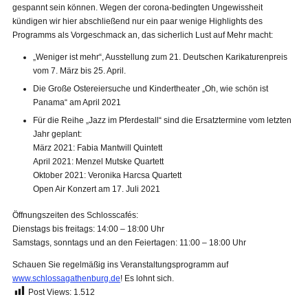
gespannt sein können. Wegen der corona-bedingten Ungewissheit
kündigen wir hier abschließend nur ein paar wenige Highlights des
Programms als Vorgeschmack an, das sicherlich Lust auf Mehr macht:
„Weniger ist mehr“, Ausstellung zum 21. Deutschen Karikaturenpreis
vom 7. März bis 25. April.
Die Große Ostereiersuche und Kindertheater „Oh, wie schön ist
Panama“ am April 2021
Für die Reihe „Jazz im Pferdestall“ sind die Ersatztermine vom letzten
Jahr geplant:
März 2021: Fabia Mantwill Quintett
April 2021: Menzel Mutske Quartett
Oktober 2021: Veronika Harcsa Quartett
Open Air Konzert am 17. Juli 2021
Öffnungszeiten des Schlosscafés:
Dienstags bis freitags: 14:00 – 18:00 Uhr
Samstags, sonntags und an den Feiertagen: 11:00 – 18:00 Uhr
Schauen Sie regelmäßig ins Veranstaltungsprogramm auf
www.schlossagathenburg.de
! Es lohnt sich.
Post Views:
1.512