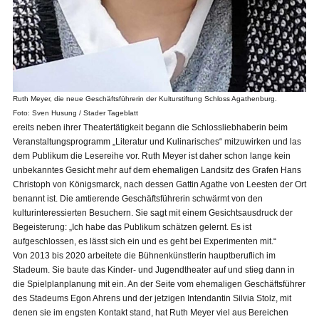
Ruth Meyer, die neue Geschäftsführerin der Kulturstiftung Schloss Agathenburg.
Foto: Sven Husung / Stader Tageblatt
ereits neben ihrer Theatertätigkeit begann die Schlossliebhaberin beim
Veranstaltungsprogramm „Literatur und Kulinarisches“ mitzuwirken und las
dem Publikum die Lesereihe vor. Ruth Meyer ist daher schon lange kein
unbekanntes Gesicht mehr auf dem ehemaligen Landsitz des Grafen Hans
Christoph von Königsmarck, nach dessen Gattin Agathe von Leesten der Ort
benannt ist. Die amtierende Geschäftsführerin schwärmt von den
kulturinteressierten Besuchern. Sie sagt mit einem Gesichtsausdruck der
Begeisterung: „Ich habe das Publikum schätzen gelernt. Es ist
aufgeschlossen, es lässt sich ein und es geht bei Experimenten mit.“
Von 2013 bis 2020 arbeitete die Bühnenkünstlerin hauptberuflich im
Stadeum. Sie baute das Kinder- und Jugendtheater auf und stieg dann in
die Spielplanplanung mit ein. An der Seite vom ehemaligen Geschäftsführer
des Stadeums Egon Ahrens und der jetzigen Intendantin Silvia Stolz, mit
denen sie im engsten Kontakt stand, hat Ruth Meyer viel aus Bereichen