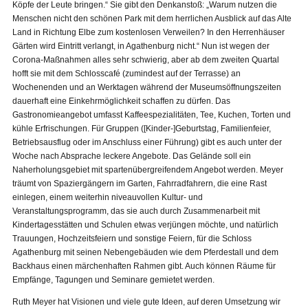
Köpfe der Leute bringen.“ Sie gibt den Denkanstoß: „Warum nutzen die
Menschen nicht den schönen Park mit dem herrlichen Ausblick auf das Alte
Land in Richtung Elbe zum kostenlosen Verweilen? In den Herrenhäuser
Gärten wird Eintritt verlangt, in Agathenburg nicht.“ Nun ist wegen der
Corona-Maßnahmen alles sehr schwierig, aber ab dem zweiten Quartal
hofft sie mit dem Schlosscafé (zumindest auf der Terrasse) an
Wochenenden und an Werktagen während der Museumsöffnungszeiten
dauerhaft eine Einkehrmöglichkeit schaffen zu dürfen. Das
Gastronomieangebot umfasst Kaffeespezialitäten, Tee, Kuchen, Torten und
kühle Erfrischungen. Für Gruppen ([Kinder-]Geburtstag, Familienfeier,
Betriebsausflug oder im Anschluss einer Führung) gibt es auch unter der
Woche nach Absprache leckere Angebote. Das Gelände soll ein
Naherholungsgebiet mit spartenübergreifendem Angebot werden. Meyer
träumt von Spaziergängern im Garten, Fahrradfahrern, die eine Rast
einlegen, einem weiterhin niveauvollen Kultur- und
Veranstaltungsprogramm, das sie auch durch Zusammenarbeit mit
Kindertagesstätten und Schulen etwas verjüngen möchte, und natürlich
Trauungen, Hochzeitsfeiern und sonstige Feiern, für die Schloss
Agathenburg mit seinen Nebengebäuden wie dem Pferdestall und dem
Backhaus einen märchenhaften Rahmen gibt. Auch können Räume für
Empfänge, Tagungen und Seminare gemietet werden.
Ruth Meyer hat Visionen und viele gute Ideen, auf deren Umsetzung wir