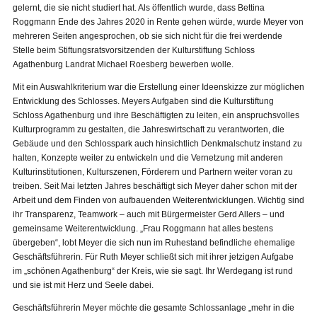
gelernt, die sie nicht studiert hat. Als öffentlich wurde, dass Bettina
Roggmann Ende des Jahres 2020 in Rente gehen würde, wurde Meyer von
mehreren Seiten angesprochen, ob sie sich nicht für die frei werdende
Stelle beim Stiftungsratsvorsitzenden der Kulturstiftung Schloss
Agathenburg Landrat Michael Roesberg bewerben wolle.
Mit ein Auswahlkriterium war die Erstellung einer Ideenskizze zur möglichen
Entwicklung des Schlosses. Meyers Aufgaben sind die Kulturstiftung
Schloss Agathenburg und ihre Beschäftigten zu leiten, ein anspruchsvolles
Kulturprogramm zu gestalten, die Jahreswirtschaft zu verantworten, die
Gebäude und den Schlosspark auch hinsichtlich Denkmalschutz instand zu
halten, Konzepte weiter zu entwickeln und die Vernetzung mit anderen
Kulturinstitutionen, Kulturszenen, Förderern und Partnern weiter voran zu
treiben. Seit Mai letzten Jahres beschäftigt sich Meyer daher schon mit der
Arbeit und dem Finden von aufbauenden Weiterentwicklungen. Wichtig sind
ihr Transparenz, Teamwork – auch mit Bürgermeister Gerd Allers – und
gemeinsame Weiterentwicklung. „Frau Roggmann hat alles bestens
übergeben“, lobt Meyer die sich nun im Ruhestand befindliche ehemalige
Geschäftsführerin. Für Ruth Meyer schließt sich mit ihrer jetzigen Aufgabe
im „schönen Agathenburg“ der Kreis, wie sie sagt. Ihr Werdegang ist rund
und sie ist mit Herz und Seele dabei.
Geschäftsführerin Meyer möchte die gesamte Schlossanlage „mehr in die