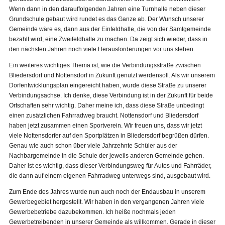
Wenn dann in den darauffolgenden Jahren eine Turnhalle neben dieser
Grundschule gebaut wird rundet es das Ganze ab. Der Wunsch unserer
Gemeinde wäre es, dann aus der Einfeldhalle, die von der Samtgemeinde
bezahlt wird, eine Zweifeldhalle zu machen. Da zeigt sich wieder, dass in
den nächsten Jahren noch viele Herausforderungen vor uns stehen.
Ein weiteres wichtiges Thema ist, wie die Verbindungsstraße zwischen
Bliedersdorf und Nottensdorf in Zukunft genutzt werdensoll. Als wir unserem
Dorfentwicklungsplan eingereicht haben, wurde diese Straße zu unserer
Verbindungsachse. Ich denke, diese Verbindung ist in der Zukunft für beide
Ortschaften sehr wichtig. Daher meine ich, dass diese Straße unbedingt
einen zusätzlichen Fahrradweg braucht. Nottensdorf und Bliedersdorf
haben jetzt zusammen einen Sportverein. Wir freuen uns, dass wir jetzt
viele Nottensdorfer auf den Sportplätzen in Bliedersdorf begrüßen dürfen.
Genau wie auch schon über viele Jahrzehnte Schüler aus der
Nachbargemeinde in die Schule der jeweils anderen Gemeinde gehen.
Daher ist es wichtig, dass dieser Verbindungsweg für Autos und Fahrräder,
die dann auf einem eigenen Fahrradweg unterwegs sind, ausgebaut wird.
Zum Ende des Jahres wurde nun auch noch der Endausbau in unserem
Gewerbegebiet hergestellt. Wir haben in den vergangenen Jahren viele
Gewerbebetriebe dazubekommen. Ich heiße nochmals jeden
Gewerbetreibenden in unserer Gemeinde als willkommen. Gerade in dieser