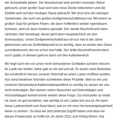
die Schulstraße geben. Der Brandschutz wird auf den neuesten Stand
gebracht, unser großer Saal wird eine neue Decke bekommen und die
Elektrik wird auf den heutigen Stand gebracht. Wir sind eine der wenigen
Gemeinden, die noch ein großes Dorfgemeinschaftshaus hat. Mit einem so
großen Saal für größere Feiern, die dann hoffentlich wieder irgendwann
kommen, sind wir dann bestens gerüstet. Der zweite Abschnitt wird dann
nächstes Jahr beantragt, dieser geht dann hauptsächlich um den
Innenausbau. Unser Dorfgemeinschaftshaus ist nun mal in die Jahre
gekommen und als Dorfmittelpunkt ist es wichtig, dass es wieder den Glanz
zurückbekommt, den es schon mal hatte. Der dritte Abschnitt kommt dann
noch später, in diesem geht es dann um den Außenbereich.
Mir liegt nach wie vor unser nicht vorhandener Dorfladen auf dem Herzen.
Im Laufe der letzten Jahre gab es ein auf und ab. Es waren zwei Bewerber,
die ernsthaft im Herzen unserer Ortschaft so einen Laden eröffnen wollten.
Aus verschiedenen Gründen scheiterten diese Projekte. Weil es mir und
unserem Gemeinderat fraktionsübergreifend so wichtig ist, lassen wir uns
nicht entmutigen. Bei meinen vielen Besuchen auf Geburtstagen und
Hochzeitstagen kommt immer wieder diese Frage. Da nicht jeder so mobil
ist, kann ich gut verstehen, wie wichtig so ein Laden bei uns ist. Als dann
diese Ladeneinheit zum Kauf stand, war es mir eine Herzensangelegenheit
diese zu sichern. So dass wir jetzt jederzeit Zugriff haben und dass wir
dieses Projekt jetzt, so hoffe ich, im Jahre 2021 zum Erfolg führen. Die