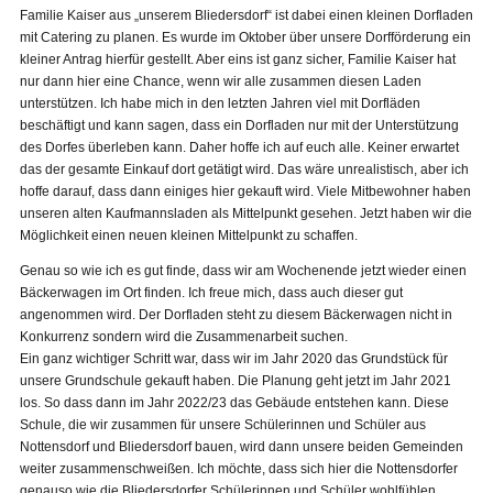
Familie Kaiser aus „unserem Bliedersdorf“ ist dabei einen kleinen Dorfladen
mit Catering zu planen. Es wurde im Oktober über unsere Dorfförderung ein
kleiner Antrag hierfür gestellt. Aber eins ist ganz sicher, Familie Kaiser hat
nur dann hier eine Chance, wenn wir alle zusammen diesen Laden
unterstützen. Ich habe mich in den letzten Jahren viel mit Dorfläden
beschäftigt und kann sagen, dass ein Dorfladen nur mit der Unterstützung
des Dorfes überleben kann. Daher hoffe ich auf euch alle. Keiner erwartet
das der gesamte Einkauf dort getätigt wird. Das wäre unrealistisch, aber ich
hoffe darauf, dass dann einiges hier gekauft wird. Viele Mitbewohner haben
unseren alten Kaufmannsladen als Mittelpunkt gesehen. Jetzt haben wir die
Möglichkeit einen neuen kleinen Mittelpunkt zu schaffen.
Genau so wie ich es gut finde, dass wir am Wochenende jetzt wieder einen
Bäckerwagen im Ort finden. Ich freue mich, dass auch dieser gut
angenommen wird. Der Dorfladen steht zu diesem Bäckerwagen nicht in
Konkurrenz sondern wird die Zusammenarbeit suchen.
Ein ganz wichtiger Schritt war, dass wir im Jahr 2020 das Grundstück für
unsere Grundschule gekauft haben. Die Planung geht jetzt im Jahr 2021
los. So dass dann im Jahr 2022/23 das Gebäude entstehen kann. Diese
Schule, die wir zusammen für unsere Schülerinnen und Schüler aus
Nottensdorf und Bliedersdorf bauen, wird dann unsere beiden Gemeinden
weiter zusammenschweißen. Ich möchte, dass sich hier die Nottensdorfer
genauso wie die Bliedersdorfer Schülerinnen und Schüler wohlfühlen.