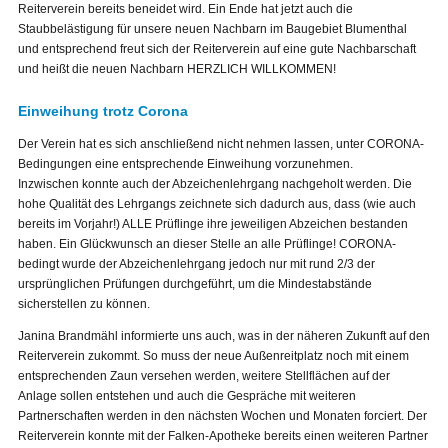
Reiterverein bereits beneidet wird. Ein Ende hat jetzt auch die
Staubbelästigung für unsere neuen Nachbarn im Baugebiet Blumenthal
und entsprechend freut sich der Reiterverein auf eine gute Nachbarschaft
und heißt die neuen Nachbarn HERZLICH WILLKOMMEN!
Einweihung trotz Corona
Der Verein hat es sich anschließend nicht nehmen lassen, unter CORONA-
Bedingungen eine entsprechende Einweihung vorzunehmen.
Inzwischen konnte auch der Abzeichenlehrgang nachgeholt werden. Die
hohe Qualität des Lehrgangs zeichnete sich dadurch aus, dass (wie auch
bereits im Vorjahr!) ALLE Prüflinge ihre jeweiligen Abzeichen bestanden
haben. Ein Glückwunsch an dieser Stelle an alle Prüflinge! CORONA-
bedingt wurde der Abzeichenlehrgang jedoch nur mit rund 2/3 der
ursprünglichen Prüfungen durchgeführt, um die Mindestabstände
sicherstellen zu können.
Janina Brandmähl informierte uns auch, was in der näheren Zukunft auf den
Reiterverein zukommt. So muss der neue Außenreitplatz noch mit einem
entsprechenden Zaun versehen werden, weitere Stellflächen auf der
Anlage sollen entstehen und auch die Gespräche mit weiteren
Partnerschaften werden in den nächsten Wochen und Monaten forciert. Der
Reiterverein konnte mit der Falken-Apotheke bereits einen weiteren Partner