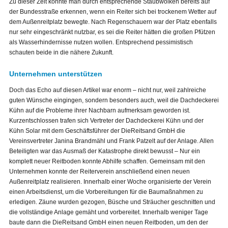
Zu dieser Zeit konnte man durch entsprechende Staubwolken bereits auf
der Bundesstraße erkennen, wenn ein Reiter sich bei trockenem Wetter auf
dem Außenreitplatz bewegte. Nach Regenschauern war der Platz ebenfalls
nur sehr eingeschränkt nutzbar, es sei die Reiter hätten die großen Pfützen
als Wasserhindernisse nutzen wollen. Entsprechend pessimistisch
schauten beide in die nähere Zukunft.
Unternehmen unterstützen
Doch das Echo auf diesen Artikel war enorm – nicht nur, weil zahlreiche
guten Wünsche eingingen, sondern besonders auch, weil die Dachdeckerei
Kühn auf die Probleme ihrer Nachbarn aufmerksam geworden ist.
Kurzentschlossen trafen sich Vertreter der Dachdeckerei Kühn und der
Kühn Solar mit dem Geschäftsführer der DieReitsand GmbH die
Vereinsvertreter Janina Brandmähl und Frank Patzelt auf der Anlage. Allen
Beteiligten war das Ausmaß der Katastrophe direkt bewusst – Nur ein
komplett neuer Reitboden konnte Abhilfe schaffen. Gemeinsam mit den
Unternehmen konnte der Reiterverein anschließend einen neuen
Außenreitplatz realisieren. Innerhalb einer Woche organisierte der Verein
einen Arbeitsdienst, um die Vorbereitungen für die Baumaßnahmen zu
erledigen. Zäune wurden gezogen, Büsche und Sträucher geschnitten und
die vollständige Anlage gemäht und vorbereitet. Innerhalb weniger Tage
baute dann die DieReitsand GmbH einen neuen Reitboden, um den der