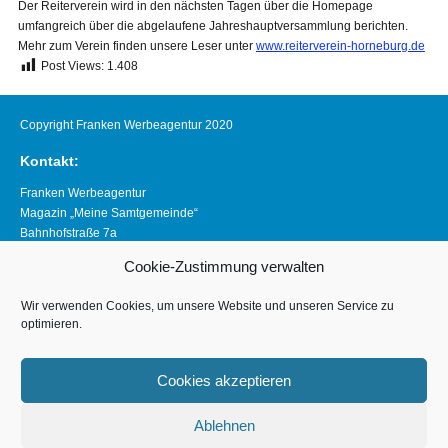
Der Reiterverein wird in den nächsten Tagen über die Homepage
umfangreich über die abgelaufene Jahreshauptversammlung berichten.
Mehr zum Verein finden unsere Leser unter
www.reiterverein-horneburg.de
Post Views:
1.408
Copyright Franken Werbeagentur 2020
Kontakt:
Franken Werbeagentur
Magazin „Meine Samtgemeinde“
Bahnhofstraße 7a
21640 Horneburg
Cookie-Zustimmung verwalten
Telefon 04163 8390281
magazin@meine-samtgemeinde.de
Wir verwenden Cookies, um unsere Website und unseren Service zu
optimieren.
Links:
www.franken-werbeagentur.de
Cookies akzeptieren
www.horneburg.de
Ablehnen
www.horneburg-erleben.de