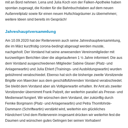
mit an Bord nehmen. Lena und Julia Koch von der Falken-Apotheke haben
spontan zugesagt, die Kosten für die Bahnbuchstaben auf dem neuen
Außenreitplatz sowie für einen neuen Hufschlagräumer zu übernehmen;
weitere Ideen sind bereits im Gespräch!
Jahreshauptversammlung
Am 10.09.2020 hat der Reiterverein auch seine Jahreshauptversammlung,
die im März kurzfristig corona-bedingt abgesagt werden musste,
nachgeholt. Der Vorstand hat seine anwesenden Vereinsmitglieder mit
kurzweiligen Berichten über die abgelaufenen 1 ½ Jahre informiert. Die aus
dem Vorstand ausgeschiedenen Mitglieder Sabine Glaser (Platz- und
Anlagenwartin) und Julia Ehlert (Trainings- und Ausbildungswartin) wurden
gebührend verabschiedet. Ebenso hat sich die bisherige zweite Vorsitzende
Brigitte von Maercker aus dem geschäftsführenden Vorstand verabschiedet.
Sie bleibt dem Vorstand aber als Voltigierwartin erhalten. Ihr Amt als zweiter
Vorsitzender übernimmt Frank Patzelt, der weiterhin parallel als Presse- und
Medienwart fungiert. Wir wünschen dem Vorstand, der zukünftig durch
Femke Borgmann (Platz- und Anlagenwartin) und Petra Thomfohrde-
Dammann (Schriftwartin) verstärkt wird, weiterhin ein glückliches
Händchen! Und dem Reiterverein insgesamt drücken wir weiterhin fest die
Daumen und wünschen gutes Gelingen bei seinen Vorhaben!