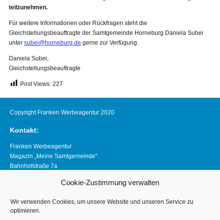
teilzunehmen.
Für weitere Informationen oder Rückfragen steht die
Gleichstellungsbeauftragte der Samtgemeinde Horneburg Daniela Subei
unter
subei@horneburg.de
gerne zur Verfügung.
Daniela Subei,
Gleichstellungsbeauftragte
Post Views:
227
Copyright Franken Werbeagentur 2020
Kontakt:
Franken Werbeagentur
Magazin „Meine Samtgemeinde“
Bahnhofstraße 7a
21640 Horneburg
Cookie-Zustimmung verwalten
Telefon 04163 8390281
magazin@meine-samtgemeinde.de
Wir verwenden Cookies, um unsere Website und unseren Service zu
optimieren.
Links: