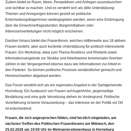
Zudem bietet es Raum, Ideen, Perspektiven und Anliegen auszutauschen
und sichtbar zu machen. Und es versteht sich als stille Unterstützung:
Themen und Anregungen können gezielt an politische
Entscheidungsträgerinnen weitergegeben werden, wenn eine Einbringung
über die Einwohnerfragestunden, Bürgerinitiativen oder
Interessenvertretungen nicht möglich erscheinen.
Darüber hinaus bietet das Frauenforum, welches mittlerweile aus 18 aktiven
Frauen besteht, aber auch konkrete Unterstützung für politisch interessierte
Frauen. Ein Workshop, etwa zum Thema Resilienz und Rhetorik sowie
Informationsangebote zur Struktur und Arbeitsweise kommunaler Gremien
zählen in der Vergangenheit ebenso dazu wie Informationen zur Arbeit in
den Parteien. So können politische Prozesse verständlicher gemacht und
Hemmschwellen abgebaut werden.
Das Forum versteht sich als ein regionales Angebot in der Samtgemeinde
Horneburg: Ein Austausch von Frauen auf Augenhöhe, gegenseitige
Bestärkung und eine gute Vernetzung stehen im Vordergrund. Politische
Vorerfahrung ist keine Voraussetzung – das Interesse an der Politik vor Ort
ist entscheidend.
Frauen, die sich angesprochen fühlen, sind herzlich eingeladen, am
nächsten Treffen des Politischen Frauenforums am Mittwoch, den
25.02.2026 um 19:00 Uhr im Mehrgenerationenhaus in Horneburg