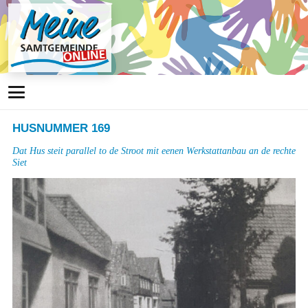
HUSNUMMER 169
Dat Hus steit parallel to de Stroot mit eenen Werkstattanbau an de rechte
Siet