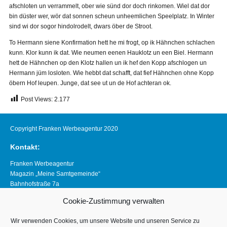
afschloten un verrammelt, ober wie sünd dor doch rinkomen. Wiel dat dor
bin düster wer, wör dat sonnen scheun unheemlichen Speelplatz. In Winter
sind wi dor sogor hindolrodelt, dwars öber de Stroot.
To Hermann siene Konfirmation hett he mi frogt, op ik Hähnchen schlachen
kunn. Klor kunn ik dat. Wie neumen eenen Hauklotz un een Biel. Hermann
hett de Hähnchen op den Klotz hallen un ik hef den Kopp afschlogen un
Hermann jüm losloten. Wie hebbt dat schafft, dat fief Hähnchen ohne Kopp
öbern Hof leupen. Junge, dat see ut un de Hof achteran ok.
Post Views:
2.177
Copyright Franken Werbeagentur 2020
Kontakt:
Franken Werbeagentur
Magazin „Meine Samtgemeinde“
Bahnhofstraße 7a
21640 Horneburg
Cookie-Zustimmung verwalten
Telefon 04163 8390281
magazin@meine-samtgemeinde.de
Wir verwenden Cookies, um unsere Website und unseren Service zu