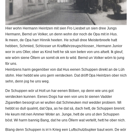
Hier wohn Hermann Heintzen mit sien Fro Liesbet un sien dree Jungs
Hermann, Bernd un Volker, un denn wohn dor noch de Opa mit in Hus.
lk meen, de Opa harr Hinnik heeten. He schall dree Meisterbreefe hatt
hebben, Schmied, Schlosser un Kraftfahrzeugschlosser., Hermann Junior
wor in uns Oller, ober as Kind hett he sik son beten von uns afsett. Ik gleuf,
wie wörn siene Öllern un somit ok em to wild. Bernd un Volker wörn to jung
för uns.
Heintzens harm gegenöber von dat Hus eenen Schuppen direkt an de Lüh
stohn. Hier hebbt wie uns gern verstecken. Dat dröff Opa Heintzen ober nich
sehn, denn jog he uns weg.
De Schuppen wör ut Holt un har eenen Böben, op denn wie uns got
verstecken kunnen. Eenes Dogs har een von uns bi sienen Vadder
Zigaretten besorgt un wi wullen dat Schmeuken mol wedder probiern. Wi
hebbt so dull qualmt, dat Opa, as he dat sä, dach hett, de Schuppen brennt.
He keum mit nen Ammer Woter an. Junge, hett de uns ut den Schuppen
böst. Wi harrn bannig Bang, dat he uns Öllern wat vertellt, hett he ober nich.
Blang denn Schuppen is in‘n Krieg een Luftschutzbupker baut wom. De wör