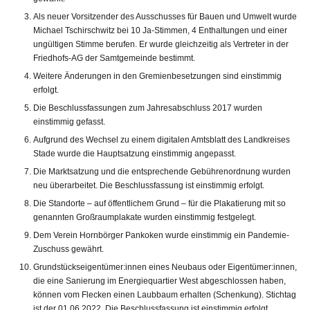
Als neuer Vorsitzender des Ausschusses für Bauen und Umwelt wurde
Michael Tschirschwitz bei 10 Ja-Stimmen, 4 Enthaltungen und einer
ungültigen Stimme berufen. Er wurde gleichzeitig als Vertreter in der
Friedhofs-AG der Samtgemeinde bestimmt.
Weitere Änderungen in den Gremienbesetzungen sind einstimmig
erfolgt.
Die Beschlussfassungen zum Jahresabschluss 2017 wurden
einstimmig gefasst.
Aufgrund des Wechsel zu einem digitalen Amtsblatt des Landkreises
Stade wurde die Hauptsatzung einstimmig angepasst.
Die Marktsatzung und die entsprechende Gebührenordnung wurden
neu überarbeitet. Die Beschlussfassung ist einstimmig erfolgt.
Die Standorte – auf öffentlichem Grund – für die Plakatierung mit so
genannten Großraumplakate wurden einstimmig festgelegt.
Dem Verein Hornbörger Pankoken wurde einstimmig ein Pandemie-
Zuschuss gewährt.
Grundstückseigentümer:innen eines Neubaus oder Eigentümer:innen,
die eine Sanierung im Energiequartier West abgeschlossen haben,
können vom Flecken einen Laubbaum erhalten (Schenkung). Stichtag
ist der 01.06.2022. Die Beschlussfassung ist einstimmig erfolgt.