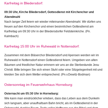
Karfreitag in Bliedersdorf:
09:30 Uhr, Kirche Bliedersdorf, Gottesdienst mit Kirchenchor und
Abendmahl
Nach langer Zeit feiern wir wieder miteinander Abendmahl. Wir dürfen uns
freuen auf den Kirchenchor und einen besinnlichen Gottesdienst am
Karfreitag um 09:30 Uhr in der Bliedersdorfer Feldsteinkriche. (Pn.
Kalmbach)
Karfreitag 15:00 Uhr im Ruhewald in Nottensdorf:
Zusammen mit dem Bläserchor Bliedersdorf und Apensen werden wir im
Ruhewald in Nottensdorf einen Gottesdienst feiern. Umgeben von alten
Bäumen und friedlicher Natur erinnern wir uns an die Sterbestunde Jesu
Christi. Bitte bringen Sie sich einen Stuhl oder eine Sitzgelegenheit mit und
kleiden Sie sich dem Wetter entsprechend. (Pn.v.Dewitz-Bodman)
Ostersonntag im Feuerwehrhaus Horneburg:
Osternacht um 05:30 Uhr in Horneburg:
Wie kann man eindrücklicher erleben, dass das Leben aus dem Dunkeln
sich langsam, aber unaufhaltsam Bahn bricht, als im Gottesdienst in der
Osternacht: dunkler Raum, Texte voller Hoffnung aus der Bibel und dem