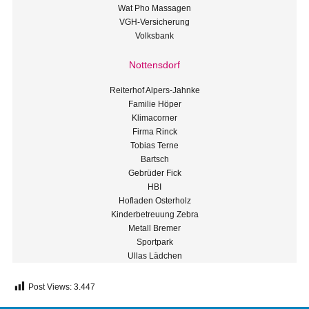
Wat Pho Massagen
VGH-Versicherung
Volksbank
Nottensdorf
Reiterhof Alpers-Jahnke
Familie Höper
Klimacorner
Firma Rinck
Tobias Terne
Bartsch
Gebrüder Fick
HBI
Hofladen Osterholz
Kinderbetreuung Zebra
Metall Bremer
Sportpark
Ullas Lädchen
Post Views:
3.447