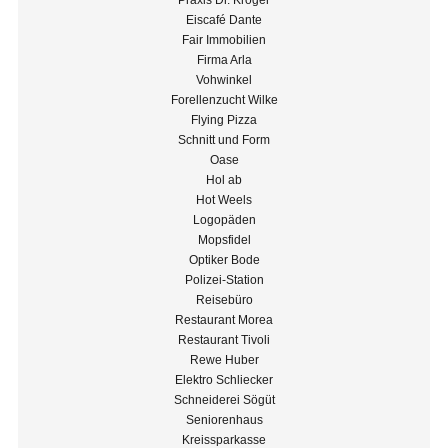
Praxis Dr. Kröger
Eiscafé Dante
Fair Immobilien
Firma Arla
Vohwinkel
Forellenzucht Wilke
Flying Pizza
Schnitt und Form
Oase
Hol ab
Hot Weels
Logopäden
Mopsfidel
Optiker Bode
Polizei-Station
Reisebüro
Restaurant Morea
Restaurant Tivoli
Rewe Huber
Elektro Schliecker
Schneiderei Sögüt
Seniorenhaus
Kreissparkasse