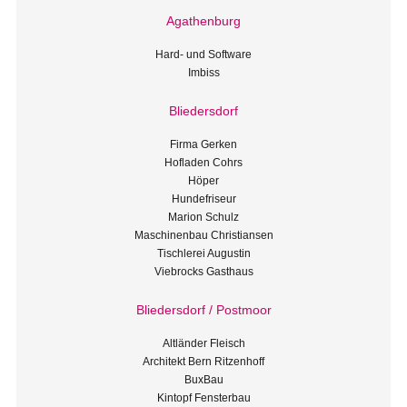
Agathenburg
Hard- und Software
Imbiss
Bliedersdorf
Firma Gerken
Hofladen Cohrs
Höper
Hundefriseur
Marion Schulz
Maschinenbau Christiansen
Tischlerei Augustin
Viebrocks Gasthaus
Bliedersdorf / Postmoor
Altländer Fleisch
Architekt Bern Ritzenhoff
BuxBau
Kintopf Fensterbau