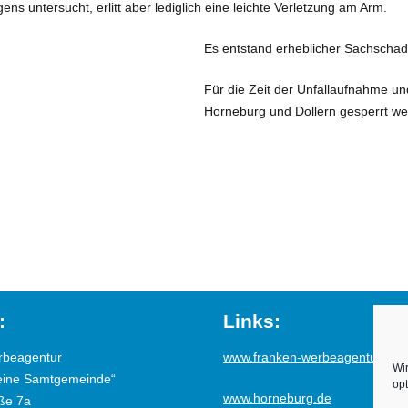
 untersucht, erlitt aber lediglich eine leichte Verletzung am Arm.
Es entstand erheblicher Sachscha
Für die Zeit der Unfallaufnahme u
Horneburg und Dollern gesperrt we
:
Links:
rbeagentur
www.franken-werbeagentur.de
Wi
eine Samtgemeinde“
opt
www.horneburg.de
ße 7a