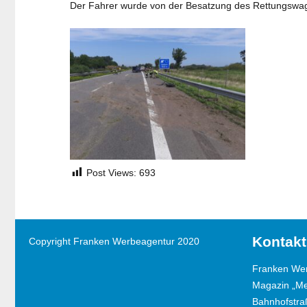
Der Fahrer wurde von der Besatzung des Rettungswagens
Post Views:
693
Kontakt
Copyright Franken Werbeagentur 2020
Franken We
Magazin „M
Bahnhofstra