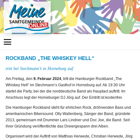
ROCKBAND „THE WHISKEY HELL“
tritt bei Stechmann’s in Horneburg auf
Am Freitag, den
9. Februar 2024
, tritt die Hamburger Rockband „The
Whiskey Hell“ im Stechmann‘s Gasthof in Horneburg auf. Ab 19:30 Uhr
startet die Party, bei der die norddeutsche Band als Hauptact auftritt. Im
Anschluss legt der Horneburger DJ Jörg auf. Der Eintritt ist kostenfrei.
Die Hamburger Rockband steht für ehrlichen Rock, dröhnenden Bass und
amerikanischen Bikersound. Olly Wallenberg, Sänger der Band, gründete
2013, gemeinsam mit Drummer Lars Lindner und Doc Joe, die Band. Seit
ihrer Gründung veröffentlichte das Dreiergespann drei Alben.
Organisiert wird der Auftritt von Matthias Herwede, Christian Herwede, Jörg