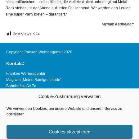
nicht enttäuschen – selbst für die, die vielleicht nicht unbedingt auf Metal
Rock stehen, ist der Abend auf jeden Fall lohnend. Wir werden den Leuten
eine super Party bieten – garantiert.“
Myriam Kappelhoff
Post Views:
924
Copyright Franken Werbeagentur 2020
Kontakt:
Franken Werbeagentur
Magazin „Meine Samtgemeinde“
Bahnhofstraße 7a
21640 Horneburg
Cookie-Zustimmung verwalten
Telefon 04163 8390281
magazin@meine-samtgemeinde.de
Wir verwenden Cookies, um unsere Website und unseren Service zu
optimieren.
Links:
www.franken-werbeagentur.de
Cookies akzeptieren
www.horneburg.de