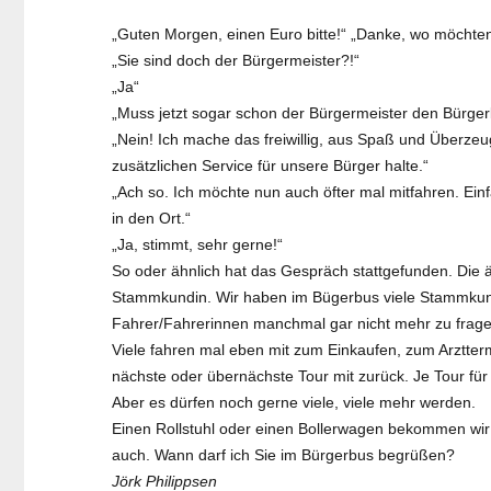
„Guten Morgen, einen Euro bitte!“ „Danke, wo möchten
„Sie sind doch der Bürgermeister?!“
„Ja“
„Muss jetzt sogar schon der Bürgermeister den Bürge
„Nein! Ich mache das freiwillig, aus Spaß und Überzeu
zusätzlichen Service für unsere Bürger halte.“
„Ach so. Ich möchte nun auch öfter mal mitfahren. Ein
in den Ort.“
„Ja, stimmt, sehr gerne!“
So oder ähnlich hat das Gespräch stattgefunden. Die ä
Stammkundin. Wir haben im Bügerbus viele Stammkun
Fahrer/Fahrerinnen manchmal gar nicht mehr zu frage
Viele fahren mal eben mit zum Einkaufen, zum Arztte
nächste oder übernächste Tour mit zurück. Je Tour für 
Aber es dürfen noch gerne viele, viele mehr werden.
Einen Rollstuhl oder einen Bollerwagen bekommen wir 
auch. Wann darf ich Sie im Bürgerbus begrüßen?
Jörk Philippsen