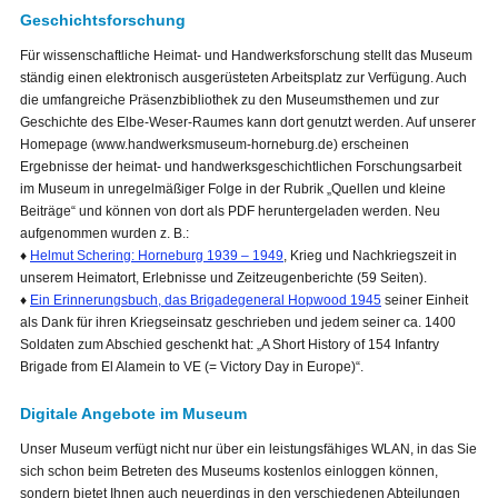
Geschichtsforschung
Für wissenschaftliche Heimat- und Handwerksforschung stellt das Museum
ständig einen elektronisch ausgerüsteten Arbeitsplatz zur Verfügung. Auch
die umfangreiche Präsenzbibliothek zu den Museumsthemen und zur
Geschichte des Elbe-Weser-Raumes kann dort genutzt werden. Auf unserer
Homepage (www.handwerksmuseum-horneburg.de) erscheinen
Ergebnisse der heimat- und handwerksgeschichtlichen Forschungsarbeit
im Museum in unregelmäßiger Folge in der Rubrik „Quellen und kleine
Beiträge“ und können von dort als PDF heruntergeladen werden. Neu
aufgenommen wurden z. B.:
♦
Helmut Schering: Horneburg 1939 – 1949
, Krieg und Nachkriegszeit in
unserem Heimatort, Erlebnisse und Zeitzeugenberichte (59 Seiten).
♦
Ein Erinnerungsbuch, das Brigadegeneral Hopwood 1945
seiner Einheit
als Dank für ihren Kriegseinsatz geschrieben und jedem seiner ca. 1400
Soldaten zum Abschied geschenkt hat: „A Short History of 154 Infantry
Brigade from El Alamein to VE (= Victory Day in Europe)“.
Digitale Angebote im Museum
Unser Museum verfügt nicht nur über ein leistungsfähiges WLAN, in das Sie
sich schon beim Betreten des Museums kostenlos einloggen können,
sondern bietet Ihnen auch neuerdings in den verschiedenen Abteilungen