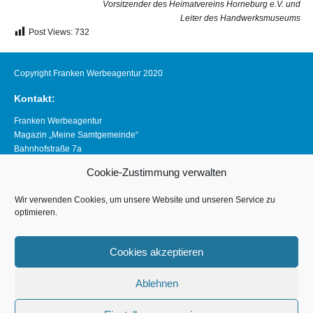
Vorsitzender des Heimatvereins Horneburg e.V. und
Leiter des Handwerksmuseums
Post Views:
732
Copyright Franken Werbeagentur 2020
Kontakt:
Franken Werbeagentur
Magazin „Meine Samtgemeinde“
Bahnhofstraße 7a
21640 Horneburg
Cookie-Zustimmung verwalten
Telefon 04163 8390281
magazin@meine-samtgemeinde.de
Wir verwenden Cookies, um unsere Website und unseren Service zu
optimieren.
Links:
www.franken-werbeagentur.de
Cookies akzeptieren
www.horneburg.de
Ablehnen
www.horneburg-erleben.de
Impressum