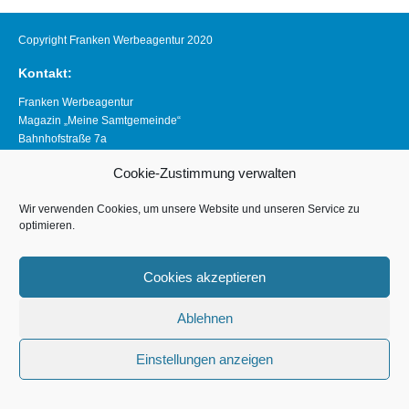
Copyright Franken Werbeagentur 2020
Kontakt:
Franken Werbeagentur
Magazin „Meine Samtgemeinde“
Bahnhofstraße 7a
21640 Horneburg
Cookie-Zustimmung verwalten
Telefon 04163 8390281
magazin@meine-samtgemeinde.de
Wir verwenden Cookies, um unsere Website und unseren Service zu
optimieren.
Links:
www.franken-werbeagentur.de
Cookies akzeptieren
www.horneburg.de
www.horneburg-erleben.de
Ablehnen
Impressum
Einstellungen anzeigen
Datenschutzerklärung