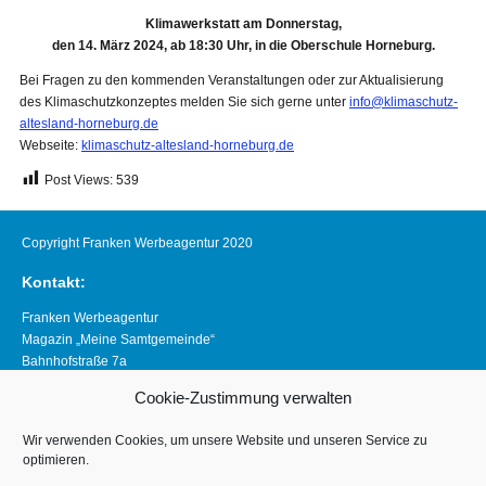
Klimawerkstatt am Donnerstag,
den 14. März 2024, ab 18:30 Uhr, in die Oberschule Horneburg.
Bei Fragen zu den kommenden Veranstaltungen oder zur Aktualisierung
des Klimaschutzkonzeptes melden Sie sich gerne unter
info@klimaschutz-
altesland-horneburg.de
Webseite:
klimaschutz-altesland-horneburg.de
Post Views:
539
Copyright Franken Werbeagentur 2020
Kontakt:
Franken Werbeagentur
Magazin „Meine Samtgemeinde“
Bahnhofstraße 7a
21640 Horneburg
Cookie-Zustimmung verwalten
Telefon 04163 8390281
magazin@meine-samtgemeinde.de
Wir verwenden Cookies, um unsere Website und unseren Service zu
optimieren.
Links: