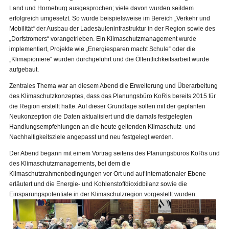
Land und Horneburg ausgesprochen; viele davon wurden seitdem
erfolgreich umgesetzt. So wurde beispielsweise im Bereich „Verkehr und
Mobilität“ der Ausbau der Ladesäuleninfrastruktur in der Region sowie des
„Dorfstromers“ vorangetrieben. Ein Klimaschutzmanagement wurde
implementiert, Projekte wie „Energiesparen macht Schule“ oder die
„Klimapioniere“ wurden durchgeführt und die Öffentlichkeitsarbeit wurde
aufgebaut.
Zentrales Thema war an diesem Abend die Erweiterung und Überarbeitung
des Klimaschutzkonzeptes, dass das Planungsbüro KoRis bereits 2015 für
die Region erstellt hatte. Auf dieser Grundlage sollen mit der geplanten
Neukonzeption die Daten aktualisiert und die damals festgelegten
Handlungsempfehlungen an die heute geltenden Klimaschutz- und
Nachhaltigkeitsziele angepasst und neu festgelegt werden.
Der Abend begann mit einem Vortrag seitens des Planungsbüros KoRis und
des Klimaschutzmanagements, bei dem die
Klimaschutzrahmenbedingungen vor Ort und auf internationaler Ebene
erläutert und die Energie- und Kohlenstoffdioxidbilanz sowie die
Einsparungspotentiale in der Klimaschutzregion vorgestellt wurden.