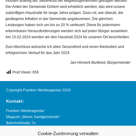
müssen anteilig der Steuerkraft der Mitgliedsgemeinden getragen werden.
Der Anteil der Gemeinde Dollern wird erheblich werden, das wird unsere
zukünftigen Haushalte für lange Jahre prägen. Dazu ist, wie überall, die
gestiegene Inflation in der Gemeinde angekommen. Die gleichen
Leistungen haben sich um bis zu 20 % verteuert. Diese für jedermann
erkennbaren Herausforderungen werden sich auf jeden Bürger auswirken.
Am 15.02.2024 werden wir den Haushalt 2024 für unseren Ort beschließen.
Zum Abschluss wünsche ich allen Gesundheit und einen friedvollen und
erfolgreichen Verlauf für das Jahr 2024.
Jan-Hinnerk Burfeind, Bürgermeister
Post Views:
656
Copyright Franken Werbeagentur 2020
Kontakt:
Franken Werbeagentur
Magazin „Meine Samtgemeinde“
Bahnhofstraße 7a
21640 Horneburg
Cookie-Zustimmung verwalten
Telefon 04163 8390281