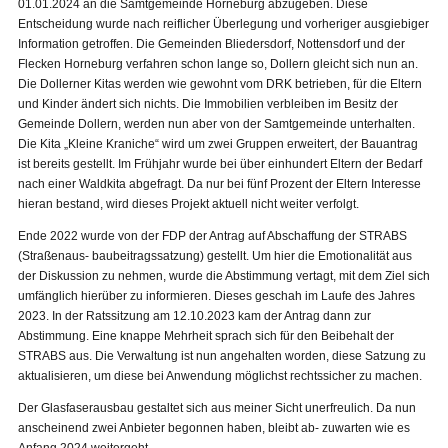
01.01.2024 an die Samtgemeinde Horneburg abzugeben. Diese
Entscheidung wurde nach reiflicher Überlegung und vorheriger ausgiebiger
Information getroffen. Die Gemeinden Bliedersdorf, Nottensdorf und der
Flecken Horneburg verfahren schon lange so, Dollern gleicht sich nun an.
Die Dollerner Kitas werden wie gewohnt vom DRK betrieben, für die Eltern
und Kinder ändert sich nichts. Die Immobilien verbleiben im Besitz der
Gemeinde Dollern, werden nun aber von der Samtgemeinde unterhalten.
Die Kita „Kleine Kraniche“ wird um zwei Gruppen erweitert, der Bauantrag
ist bereits gestellt. Im Frühjahr wurde bei über einhundert Eltern der Bedarf
nach einer Waldkita abgefragt. Da nur bei fünf Prozent der Eltern Interesse
hieran bestand, wird dieses Projekt aktuell nicht weiter verfolgt.
Ende 2022 wurde von der FDP der Antrag auf Abschaffung der STRABS
(Straßenaus- baubeitragssatzung) gestellt. Um hier die Emotionalität aus
der Diskussion zu nehmen, wurde die Abstimmung vertagt, mit dem Ziel sich
umfänglich hierüber zu informieren. Dieses geschah im Laufe des Jahres
2023. In der Ratssitzung am 12.10.2023 kam der Antrag dann zur
Abstimmung. Eine knappe Mehrheit sprach sich für den Beibehalt der
STRABS aus. Die Verwaltung ist nun angehalten worden, diese Satzung zu
aktualisieren, um diese bei Anwendung möglichst rechtssicher zu machen.
Der Glasfaserausbau gestaltet sich aus meiner Sicht unerfreulich. Da nun
anscheinend zwei Anbieter begonnen haben, bleibt ab- zuwarten wie es