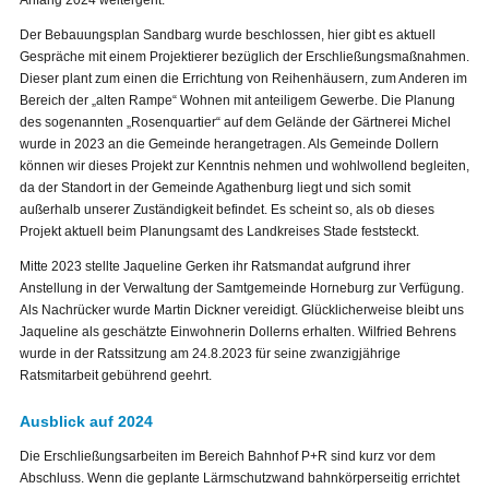
Anfang 2024 weitergeht.
Der Bebauungsplan Sandbarg wurde beschlossen, hier gibt es aktuell
Gespräche mit einem Projektierer bezüglich der Erschließungsmaßnahmen.
Dieser plant zum einen die Errichtung von Reihenhäusern, zum Anderen im
Bereich der „alten Rampe“ Wohnen mit anteiligem Gewerbe. Die Planung
des sogenannten „Rosenquartier“ auf dem Gelände der Gärtnerei Michel
wurde in 2023 an die Gemeinde herangetragen. Als Gemeinde Dollern
können wir dieses Projekt zur Kenntnis nehmen und wohlwollend begleiten,
da der Standort in der Gemeinde Agathenburg liegt und sich somit
außerhalb unserer Zuständigkeit befindet. Es scheint so, als ob dieses
Projekt aktuell beim Planungsamt des Landkreises Stade feststeckt.
Mitte 2023 stellte Jaqueline Gerken ihr Ratsmandat aufgrund ihrer
Anstellung in der Verwaltung der Samtgemeinde Horneburg zur Verfügung.
Als Nachrücker wurde Martin Dickner vereidigt. Glücklicherweise bleibt uns
Jaqueline als geschätzte Einwohnerin Dollerns erhalten. Wilfried Behrens
wurde in der Ratssitzung am 24.8.2023 für seine zwanzigjährige
Ratsmitarbeit gebührend geehrt.
Ausblick auf 2024
Die Erschließungsarbeiten im Bereich Bahnhof P+R sind kurz vor dem
Abschluss. Wenn die geplante Lärmschutzwand bahnkörperseitig errichtet