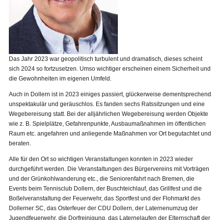
Das Jahr 2023 war geopolitisch turbulent und dramatisch, dieses scheint
sich 2024 so fortzusetzen. Umso wichtiger erscheinen einem Sicherheit und
die Gewohnheiten im eigenen Umfeld.
Auch in Dollern ist in 2023 einiges passiert, glückerweise dementsprechend
unspektakulär und geräuschlos. Es fanden sechs Ratssitzungen und eine
Wegebereisung statt. Bei der alljährlichen Wegebereisung werden Objekte
wie z. B. Spielplätze, Gefahrenpunkte, Ausbaumaßnahmen im öffentlichen
Raum etc. angefahren und anliegende Maßnahmen vor Ort begutachtet und
beraten.
Alle für den Ort so wichtigen Veranstaltungen konnten in 2023 wieder
durchgeführt werden. Die Veranstaltungen des Bürgervereins mit Vorträgen
und der Grünkohlwanderung etc., die Seniorenfahrt nach Bremen, die
Events beim Tennisclub Dollern, der Buschteichlauf, das Grillfest und die
Boßelveranstaltung der Feuerwehr, das Sportfest und der Flohmarkt des
Dollerner SC, das Osterfeuer der CDU Dollern, der Laternenumzug der
Jugendfeuerwehr, die Dorfreinigung, das Laternelaufen der Elternschaft der