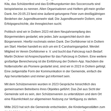
Kita, das Schützenfest und das Eröffnungsturnier des Soccercourts sind
beispielweise zu nennen. Allen Organisatoren und Helfern gilt mein großer
Dank. Am 20.05.23 fand eine äußerst gelungene Feier zum dreißigjährigen
Bestehen der Jugendfeuerwehr statt. Die Jugendfeuerwehr Dollern, eine
Erfolgsgeschichte, die ihresgleichen sucht.
Politisch sind wir in Dollern 2023 mit dem Neujahrsempfang des
Bürgermeisters gestartet, wie jedes Jahr ausgerichtet durch den
Bürgerverein. Hierfür nochmals vielen Dank. Der Dorfstromer ist in Dollern
am Start. Hierbei handelt es sich um ein E-Carsharingangebot. Werdet
Mitglied im Verein Dorfstromer e. V. und bucht das Fahrzeug nach Bedarf.
Martin Dickner ist Ansprechpartner für das Fahrzeug in Dollern. Eine weitere
großartige Bereicherung ist die Einführung der Dollern-App. Nachdem die
Nottensdorfer als Pioniere gestartet sind, sind wir in 2023 in Dollern gefolgt.
Eine zeitgemäße Form der Kommunikation in der Gemeinde, einfach die
App herunterladen und immer gut informiert sein.
Mit dem Schützenverein wurden in 2023 Gespräche hinsichtlich des
gemeinsamen Betreibens ihres Objektes geführt. Das Ziel aus Sicht der
Gemeinde soll es sein, den Schützenverein zu unterstützen und dem Ort
eine Räumlichkeit zur allgemeinen Nutzung zur Verfügung zu stellen.
Mitte 2023 hat sich die Gemeinde entschieden, die Kindertagesstätten zum