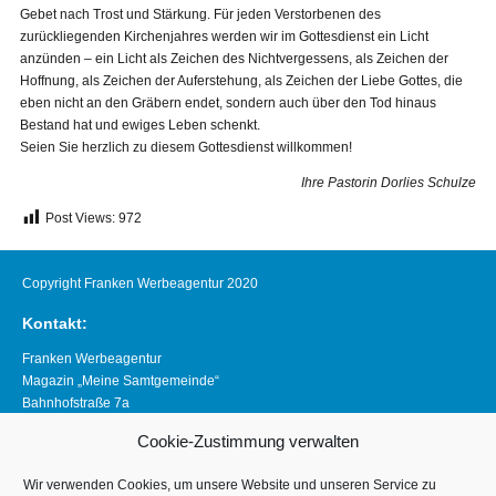
Gebet nach Trost und Stärkung. Für jeden Verstorbenen des
zurückliegenden Kirchenjahres werden wir im Gottesdienst ein Licht
anzünden – ein Licht als Zeichen des Nichtvergessens, als Zeichen der
Hoffnung, als Zeichen der Auferstehung, als Zeichen der Liebe Gottes, die
eben nicht an den Gräbern endet, sondern auch über den Tod hinaus
Bestand hat und ewiges Leben schenkt.
Seien Sie herzlich zu diesem Gottesdienst willkommen!
Ihre Pastorin Dorlies Schulze
Post Views:
972
Copyright Franken Werbeagentur 2020
Kontakt:
Franken Werbeagentur
Magazin „Meine Samtgemeinde“
Bahnhofstraße 7a
21640 Horneburg
Cookie-Zustimmung verwalten
Telefon 04163 8390281
magazin@meine-samtgemeinde.de
Wir verwenden Cookies, um unsere Website und unseren Service zu