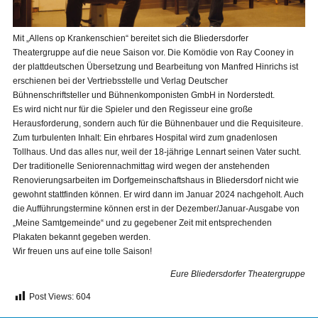
Mit „Allens op Krankenschien“ bereitet sich die Bliedersdorfer
Theatergruppe auf die neue Saison vor. Die Komödie von Ray Cooney in
der plattdeutschen Übersetzung und Bearbeitung von Manfred Hinrichs ist
erschienen bei der Vertriebsstelle und Verlag Deutscher
Bühnenschriftsteller und Bühnenkomponisten GmbH in Norderstedt.
Es wird nicht nur für die Spieler und den Regisseur eine große
Herausforderung, sondern auch für die Bühnenbauer und die Requisiteure.
Zum turbulenten Inhalt: Ein ehrbares Hospital wird zum gnadenlosen
Tollhaus. Und das alles nur, weil der 18-jährige Lennart seinen Vater sucht.
Der traditionelle Seniorennachmittag wird wegen der anstehenden
Renovierungsarbeiten im Dorfgemeinschaftshaus in Bliedersdorf nicht wie
gewohnt stattfinden können. Er wird dann im Januar 2024 nachgeholt. Auch
die Aufführungstermine können erst in der Dezember/Januar-Ausgabe von
„Meine Samtgemeinde“ und zu gegebener Zeit mit entsprechenden
Plakaten bekannt gegeben werden.
Wir freuen uns auf eine tolle Saison!
Eure Bliedersdorfer Theatergruppe
Post Views:
604