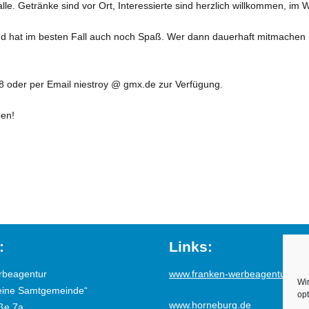
le. Getränke sind vor Ort, Interessierte sind herzlich willkommen, im W
nd hat im besten Fall auch noch Spaß. Wer dann dauerhaft mitmachen m
8 oder per Email niestroy @ gmx.de zur Verfügung.
ben!
:
Links:
rbeagentur
www.franken-werbeagentur.de
Wi
eine Samtgemeinde“
opt
www.horneburg.de
ße 7a