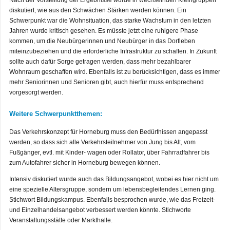
Nach der Vorstellung der Ergebnisse wurde in wechselnden Kleingruppen
diskutiert, wie aus den Schwächen Stärken werden können. Ein
Schwerpunkt war die Wohnsituation, das starke Wachstum in den letzten
Jahren wurde kritisch gesehen. Es müsste jetzt eine ruhigere Phase
kommen, um die Neubürgerinnen und Neubürger in das Dorfleben
miteinzubeziehen und die erforderliche Infrastruktur zu schaffen. In Zukunft
sollte auch dafür Sorge getragen werden, dass mehr bezahlbarer
Wohnraum geschaffen wird. Ebenfalls ist zu berücksichtigen, dass es immer
mehr Seniorinnen und Senioren gibt, auch hierfür muss entsprechend
vorgesorgt werden.
Weitere Schwerpunktthemen:
Das Verkehrskonzept für Horneburg muss den Bedürfnissen angepasst
werden, so dass sich alle Verkehrsteilnehmer von Jung bis Alt, vom
Fußgänger, evtl. mit Kinder- wagen oder Rollator, über Fahrradfahrer bis
zum Autofahrer sicher in Horneburg bewegen können.
Intensiv diskutiert wurde auch das Bildungsangebot, wobei es hier nicht um
eine spezielle Altersgruppe, sondern um lebensbegleitendes Lernen ging.
Stichwort Bildungskampus. Ebenfalls besprochen wurde, wie das Freizeit-
und Einzelhandelsangebot verbessert werden könnte. Stichworte
Veranstaltungsstätte oder Markthalle.