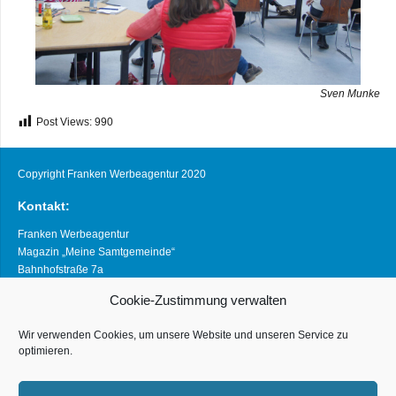
Sven Munke
Post Views:
990
Copyright Franken Werbeagentur 2020
Kontakt:
Franken Werbeagentur
Magazin „Meine Samtgemeinde“
Bahnhofstraße 7a
21640 Horneburg
Cookie-Zustimmung verwalten
Telefon 04163 8390281
magazin@meine-samtgemeinde.de
Wir verwenden Cookies, um unsere Website und unseren Service zu
optimieren.
Links:
www.franken-werbeagentur.de