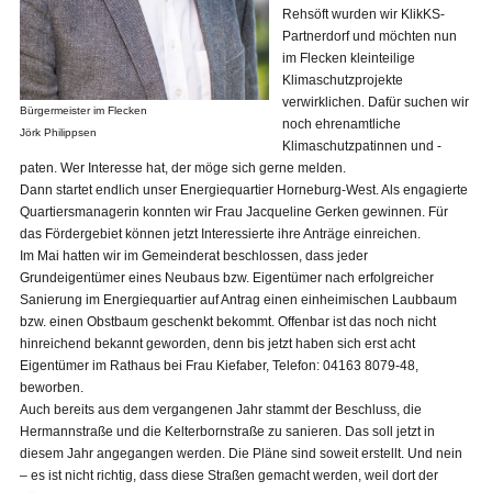
Rehsöft wurden wir KlikKS-
Partnerdorf und möchten nun
im Flecken kleinteilige
Klimaschutzprojekte
verwirklichen. Dafür suchen wir
Bürgermeister im Flecken
noch ehrenamtliche
Jörk Philippsen
Klimaschutzpatinnen und -
paten. Wer Interesse hat, der möge sich gerne melden.
Dann startet endlich unser Energiequartier Horneburg-West. Als engagierte
Quartiersmanagerin konnten wir Frau Jacqueline Gerken gewinnen. Für
das Fördergebiet können jetzt Interessierte ihre Anträge einreichen.
Im Mai hatten wir im Gemeinderat beschlossen, dass jeder
Grundeigentümer eines Neubaus bzw. Eigentümer nach erfolgreicher
Sanierung im Energiequartier auf Antrag einen einheimischen Laubbaum
bzw. einen Obstbaum geschenkt bekommt. Offenbar ist das noch nicht
hinreichend bekannt geworden, denn bis jetzt haben sich erst acht
Eigentümer im Rathaus bei Frau Kiefaber, Telefon: 04163 8079-48,
beworben.
Auch bereits aus dem vergangenen Jahr stammt der Beschluss, die
Hermannstraße und die Kelterbornstraße zu sanieren. Das soll jetzt in
diesem Jahr angegangen werden. Die Pläne sind soweit erstellt. Und nein
– es ist nicht richtig, dass diese Straßen gemacht werden, weil dort der