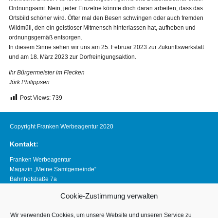
Ordnungsamt. Nein, jeder Einzelne könnte doch daran arbeiten, dass das
Ortsbild schöner wird. Öfter mal den Besen schwingen oder auch fremden
Wildmüll, den ein geistloser Mitmensch hinterlassen hat, aufheben und
ordnungsgemäß entsorgen.
In diesem Sinne sehen wir uns am 25. Februar 2023 zur Zukunftswerkstatt
und am 18. März 2023 zur Dorfreinigungsaktion.
Ihr Bürgermeister im Flecken
Jörk Philippsen
Post Views:
739
Copyright Franken Werbeagentur 2020
Kontakt:
Franken Werbeagentur
Magazin „Meine Samtgemeinde“
Bahnhofstraße 7a
21640 Horneburg
Cookie-Zustimmung verwalten
Telefon 04163 8390281
magazin@meine-samtgemeinde.de
Wir verwenden Cookies, um unsere Website und unseren Service zu