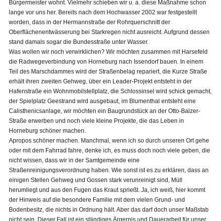
Bürgermeister wohnt. Vielmehr schieben wir u. a. diese Maßnahme schon
lange vor uns her. Bereits nach dem Hochwasser 2002 war festgestellt
worden, dass in der Hermannstraße der Rohrquerschnitt der
Oberflächenentwässerung bei Starkregen nicht ausreicht. Aufgrund dessen
stand damals sogar die Bundesstraße unter Wasser.
Was wollen wir noch verwirklichen? Wir möchten zusammen mit Harsefeld
die Radwegeverbindung von Horneburg nach Issendorf bauen. In einem
Teil des Marschdammes wird der Straßenbelag repariert, die Kurze Straße
erhält ihren zweiten Gehweg, über ein Leader-Projekt entsteht in der
Hafenstraße ein Wohnmobilstellplatz, die Schlossinsel wird schick gemacht,
der Spielplatz Geestrand wird ausgebaut, im Blumenthal entsteht eine
Calisthenicsanlage, wir möchten ein Baugrundstück an der Otto-Balzer-
Straße erwerben und noch viele kleine Projekte, die das Leben in
Horneburg schöner machen.
Apropos schöner machen. Manchmal, wenn ich so durch unseren Ort gehe
oder mit dem Fahrrad fahre, denke ich, es muss doch noch viele geben, die
nicht wissen, dass wir in der Samtgemeinde eine
Straßenreinigungsverordnung haben. Wie sonst ist es zu erklären, dass an
einigen Stellen Gehweg und Gossen stark verunreinigt sind, Müll
herumliegt und aus den Fugen das Kraut sprießt. Ja, ich weiß, hier kommt
der Hinweis auf die besondere Familie mit dem vielen Grund- und
Bodenbesitz, die nichts in Ordnung hält. Aber das darf doch unser Maßstab
nicht sein. Dieser Fall ist ein ständiges Ärgernis und Dauerarbeit für unser