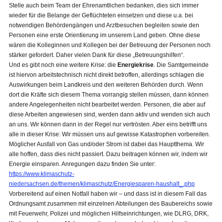
Stelle auch beim Team der Ehrenamtlichen bedanken, dies sich immer
wieder für die Belange der Geflüchteten einsetzen und diese u.a. bei
notwendigen Behördengängen und Arztbesuchen begleiten sowie den
Personen eine erste Orientierung im unserem Land geben. Ohne diese
wären die Kolleginnen und Kollegen bei der Betreuung der Personen noch
stärker gefordert. Daher vielen Dank für diese „Betreuungshilfen“.
Und es gibt noch eine weitere Krise: die
Energiekrise
. Die Samtgemeinde
ist hiervon arbeitstechnisch nicht direkt betroffen, allerdings schlagen die
Auswirkungen beim Landkreis und den weiteren Behörden durch. Wenn
dort die Kräfte sich diesem Thema vorrangig stellen müssen, dann können
andere Angelegenheiten nicht bearbeitet werden. Personen, die aber auf
diese Arbeiten angewiesen sind, werden dann aktiv und wenden sich auch
an uns. Wir können dann in der Regel nur vertrösten. Aber eins betrifft uns
alle in dieser Krise: Wir müssen uns auf gewisse Katastrophen vorbereiten.
Möglicher Ausfall von Gas und/oder Strom ist dabei das Hauptthema. Wir
alle hoffen, dass dies nicht passiert. Dazu beitragen können wir, indem wir
Energie einsparen. Anregungen dazu finden Sie unter:
https://www.klimaschutz-
niedersachsen.de/themen/klimaschutz/Energiesparen-haushalt_.php
Vorbereitend auf einen Notfall haben wir – und dass ist in diesem Fall das
Ordnungsamt zusammen mit einzelnen Abteilungen des Baubereichs sowie
mit Feuerwehr, Polizei und möglichen Hilfseinrichtungen, wie DLRG, DRK,