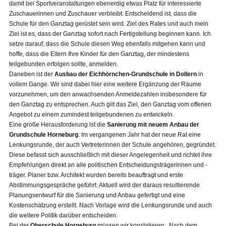
damit bei Sportveranstaltungen ebenerdig etwas Platz für interessierte
Zuschauerinnen und Zuschauer verbleibt. Entscheidend ist, dass die
Schule für den Ganztag gerüstet sein wird. Ziel des Rates und auch mein
Ziel ist es, dass der Ganztag sofort nach Fertigstellung beginnen kann. Ich
setze darauf, dass die Schule diesen Weg ebenfalls mitgehen kann und
hoffe, dass die Eltern Ihre Kinder für den Ganztag, der mindestens
teilgebunden erfolgen sollte, anmelden.
Daneben ist der
Ausbau der Eichhörnchen-Grundschule in Dollern
in
vollem Gange. Wir sind dabei hier eine weitere Ergänzung der Räume
vorzunehmen, um den anwachsenden Anmeldezahlen insbesondere für
den Ganztag zu entsprechen. Auch gilt das Ziel, den Ganztag vom offenen
Angebot zu einem zumindest teilgebundenen zu entwickeln.
Eine große Herausforderung ist die
Sanierung mit neuem Anbau der
Grundschule Horneburg
. Im vergangenen Jahr hat der neue Rat eine
Lenkungsrunde, der auch Vertreterinnen der Schule angehören, gegründet.
Diese befasst sich ausschließlich mit dieser Angelegenheit und richtet ihre
Empfehlungen direkt an alle politischen Entscheidungsträgerinnen und -
träger. Planer bzw. Architekt wurden bereits beauftragt und erste
Abstimmungsgespräche geführt. Aktuell wird der daraus resultierende
Planungsentwurf für die Sanierung und Anbau gefertigt und eine
Kostenschätzung erstellt. Nach Vorlage wird die Lenkungsrunde und auch
die weitere Politik darüber entscheiden.
Bei der
Oberschule Horneburg
müssen wir konstatieren: „Nach dem