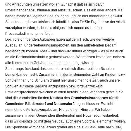
und Anregungen umsetzen wollen. Zunächst galt es sich dafür
untereinander abzustimmen und auszutauschen. Das ein oder andere Mal
haben meine Kolleginnen und Kollegen und ich hier moderierend gewirkt.
Sie erkennen, bevor tatsächlich inhaltlich, also für Sie Ergebnisse der Arbeit
vorzeigbar wurden, ist bereits einiges – ich nenne es: interne
Prozessabstimmung – erfolgt.
Doch die dringenden Aufgaben lagen auf dem Tisch, wie der weitere
Ausbau an Kinderbetreuungsangeboten, um den auftretenden Bedarf
bedienen zu können. Aber – und das wird immer wichtiger – es muss auch
an die Bestandinfrastruktur gedacht werden. Wir müssen festhalten, nahezu
alle kommunalen Gebäude haben hier einen gewissen
Sanierungsrückstand. Insbesondere hat sich dieser bei den Schulen
bemerkbar gemacht. Zusammen mit der ansteigenden Zahl an Kindern bzw.
Schülerinnen und Schülern drängt hier umso mehr die Zeit, auch unsere
Schulen auf diese Bedarfe anzupassen bzw. fortzuentwickeln.
Erste entsprechende Weichen wurden bereits in den Vorjahren gestellt. So
sind die Vorarbeiten für den
Neubau des Grundschulstandortes für die
Gemeinden Bliedersdorf und Nottensdorf
abgeschlossen. Es steht
nunmehr die Auftragsvergabe an. Hierzu einen Hinweis: Wir haben
zusammen mit den Gemeinden Bliedersdorf und Nottensdorf festgelegt,
dass wir gleichzeitig mit dem Neubau auch eine Sporthalle errichten wollen.
Die Sporthalle wird dabei etwas größer als eine 1 ½ Feld-Halle nach DIN,