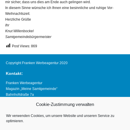
mir sicher, dass uns dies am Ende auch gelingen wird.
In diesem Sinne wünsche ich Ihnen eine besinnliche und ruhige Vor-
Weihnachtszeit.
Herzliche Grüße
Ihr
Knut Willenbockel
Samtgemeindebürgermeister
Post Views:
869
Copyright Franken Werbeagentur 2020
Kontakt:
Franken Werbeagentur
Magazin „Meine Samtgemeinde“
Bahnhofstraße 7a
21640 Horneburg
Cookie-Zustimmung verwalten
Telefon 04163 8390281
magazin@meine-samtgemeinde.de
Wir verwenden Cookies, um unsere Website und unseren Service zu
optimieren.
Links: