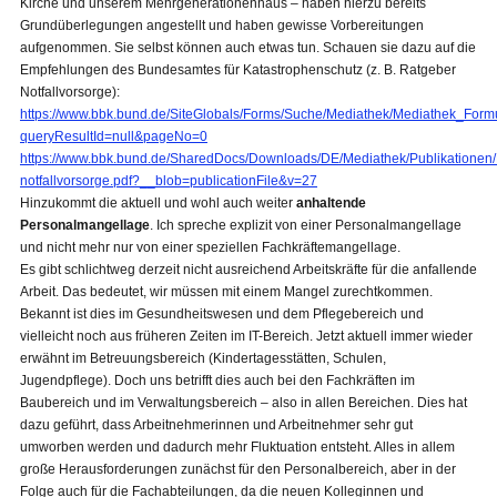
Kirche und unserem Mehrgenerationenhaus – haben hierzu bereits
Grundüberlegungen angestellt und haben gewisse Vorbereitungen
aufgenommen. Sie selbst können auch etwas tun. Schauen sie dazu auf die
Empfehlungen des Bundesamtes für Katastrophenschutz (z. B. Ratgeber
Notfallvorsorge):
https://www.bbk.bund.de/SiteGlobals/Forms/Suche/Mediathek/Mediathek_Formu
queryResultId=null&pageNo=0
https://www.bbk.bund.de/SharedDocs/Downloads/DE/Mediathek/Publikationen/
notfallvorsorge.pdf?__blob=publicationFile&v=27
Hinzukommt die aktuell und wohl auch weiter
anhaltende
Personalmangellage
. Ich spreche explizit von einer Personalmangellage
und nicht mehr nur von einer speziellen Fachkräftemangellage.
Es gibt schlichtweg derzeit nicht ausreichend Arbeitskräfte für die anfallende
Arbeit. Das bedeutet, wir müssen mit einem Mangel zurechtkommen.
Bekannt ist dies im Gesundheitswesen und dem Pflegebereich und
vielleicht noch aus früheren Zeiten im IT-Bereich. Jetzt aktuell immer wieder
erwähnt im Betreuungsbereich (Kindertagesstätten, Schulen,
Jugendpflege). Doch uns betrifft dies auch bei den Fachkräften im
Baubereich und im Verwaltungsbereich – also in allen Bereichen. Dies hat
dazu geführt, dass Arbeitnehmerinnen und Arbeitnehmer sehr gut
umworben werden und dadurch mehr Fluktuation entsteht. Alles in allem
große Herausforderungen zunächst für den Personalbereich, aber in der
Folge auch für die Fachabteilungen, da die neuen Kolleginnen und