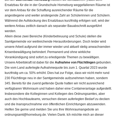
Ersatzbau für die in der Grundschule Horneburg weggefallenen Räume ist
vor dem Anbau für die Schaffung ausreichender Räume für die
angestiegene und weiter ansteigende Zahl an Schülerinnen und Schülern.
Während die Aufstockung des Ersatzbaus kurzfristig erfolgen soll, wird der
weitere Anbau zeitlich danach als separater Bauabschnitt ausgeführt
werden.
Allein diese zwei Bereiche (Kinderbetreuung und Schule) stellen die
Samtgemeinde vor weitreichende Herausforderungen. Doch leider wird
unsere Arbeit aufgrund der immer wieder und aktuell stetig anwachsenden
Krisenbewältigung behindert. Permanent und ohne wirkliche
Vorankündigung sind sofort zu erledigende Themen zu bewältigen.
Unsere Arbeitskraft ist dabei für die
Aufnahme von Flüchtlingen
gebunden.
Die vom Land auferlegte Aufnahmequote bis zum 1. Quartal 2023 wurde
kurzfristig um ca. 50% erhöht. Dies hat zur Folge, dass wir nicht mehr rund
230 Flüchtlinge neu in der Samtgemeinde aufzunehmen haben, sondern
345. Bereits für die zuerst geltende Quote hatten wir nicht ausreichend
verfügbaren Wohnraum und haben daher eine Containeranlage aufgestellt.
Insbesondere die Kolleginnen und Kollegen des Ordnungsamtes, aber
auch des Hochbauteams, versuchen diesen auferlegten Bedarf zu decken
und die Inanspruchnahme von öffentlichen Einrichtungen abzuwenden.
Helfen Sie gerne und melden Sie uns Ihre Wohnraumangebote an
ordnungsamt@horneburg.de. Vielen Dank. Ich möchte mich an dieser