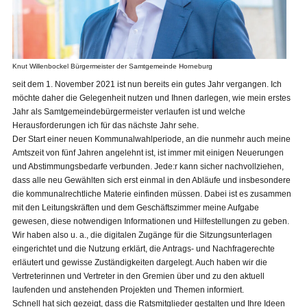
Knut Willenbockel Bürgermeister der Samtgemeinde Horneburg
seit dem 1. November 2021 ist nun bereits ein gutes Jahr vergangen. Ich
möchte daher die Gelegenheit nutzen und Ihnen darlegen, wie mein erstes
Jahr als Samtgemeindebürgermeister verlaufen ist und welche
Herausforderungen ich für das nächste Jahr sehe.
Der Start einer neuen Kommunalwahlperiode, an die nunmehr auch meine
Amtszeit von fünf Jahren angelehnt ist, ist immer mit einigen Neuerungen
und Abstimmungsbedarfe verbunden. Jede:r kann sicher nachvollziehen,
dass alle neu Gewählten sich erst einmal in den Abläufe und insbesondere
die kommunalrechtliche Materie einfinden müssen. Dabei ist es zusammen
mit den Leitungskräften und dem Geschäftszimmer meine Aufgabe
gewesen, diese notwendigen Informationen und Hilfestellungen zu geben.
Wir haben also u. a., die digitalen Zugänge für die Sitzungsunterlagen
eingerichtet und die Nutzung erklärt, die Antrags- und Nachfragerechte
erläutert und gewisse Zuständigkeiten dargelegt. Auch haben wir die
Vertreterinnen und Vertreter in den Gremien über und zu den aktuell
laufenden und anstehenden Projekten und Themen informiert.
Schnell hat sich gezeigt, dass die Ratsmitglieder gestalten und Ihre Ideen