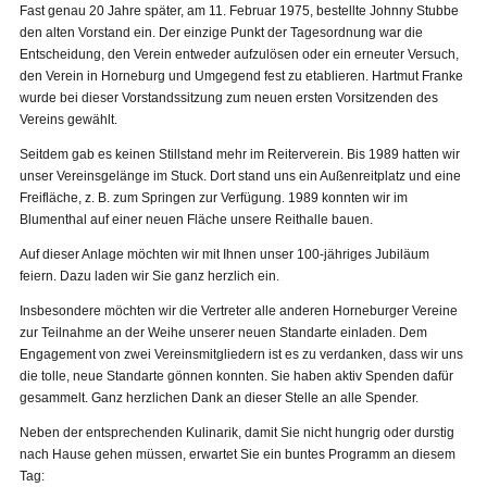
Fast genau 20 Jahre später, am 11. Februar 1975, bestellte Johnny Stubbe
den alten Vorstand ein. Der einzige Punkt der Tagesordnung war die
Entscheidung, den Verein entweder aufzulösen oder ein erneuter Versuch,
den Verein in Horneburg und Umgegend fest zu etablieren. Hartmut Franke
wurde bei dieser Vorstandssitzung zum neuen ersten Vorsitzenden des
Vereins gewählt.
Seitdem gab es keinen Stillstand mehr im Reiterverein. Bis 1989 hatten wir
unser Vereinsgelänge im Stuck. Dort stand uns ein Außenreitplatz und eine
Freifläche, z. B. zum Springen zur Verfügung. 1989 konnten wir im
Blumenthal auf einer neuen Fläche unsere Reithalle bauen.
Auf dieser Anlage möchten wir mit Ihnen unser 100-jähriges Jubiläum
feiern. Dazu laden wir Sie ganz herzlich ein.
Insbesondere möchten wir die Vertreter alle anderen Horneburger Vereine
zur Teilnahme an der Weihe unserer neuen Standarte einladen. Dem
Engagement von zwei Vereinsmitgliedern ist es zu verdanken, dass wir uns
die tolle, neue Standarte gönnen konnten. Sie haben aktiv Spenden dafür
gesammelt. Ganz herzlichen Dank an dieser Stelle an alle Spender.
Neben der entsprechenden Kulinarik, damit Sie nicht hungrig oder durstig
nach Hause gehen müssen, erwartet Sie ein buntes Programm an diesem
Tag: