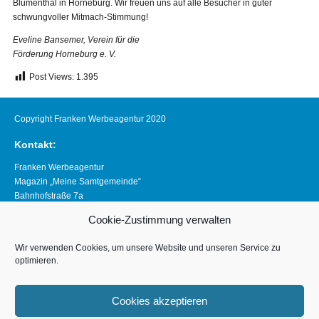
Blumenthal in Horneburg. Wir freuen uns auf alle Besucher in guter
schwungvoller Mitmach-Stimmung!
Eveline Bansemer, Verein für die
Förderung Horneburg e. V.
Post Views:
1.395
Copyright Franken Werbeagentur 2020
Kontakt:
Franken Werbeagentur
Magazin „Meine Samtgemeinde“
Bahnhofstraße 7a
21640 Horneburg
Cookie-Zustimmung verwalten
Telefon 04163 8390281
magazin@meine-samtgemeinde.de
Wir verwenden Cookies, um unsere Website und unseren Service zu
optimieren.
Links:
www.franken-werbeagentur.de
Cookies akzeptieren
www.horneburg.de