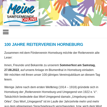
100 JAHRE REITERVEREIN HORNEBURG
Zusammen mit dem Förderverein Horneburg möchte der Reiterverein alle
Leser:
Innen, Freunde und Bekannte zu unserem
Sommerfest am Samstag,
27.08.2022
, auf unsere Anlage im Blumenthal in Horneburg einladen.
Wir möchten mit Ihnen unser 100-jähriges Vereinsjubiläum an diesem Tag
feiern.
Wenige Jahre nach dem ersten Weltkrieg (1914 – 1918) gründete sich in
Horneburg der „Reiterverein Horneburg und Umgegend von 1922 e. V.“.
Tatsächlich bedeutete das Wort Umgegend damals „Umgebung eines
Ortes“. Das Wort „Umgegend“ ist im Laufe der Jahrzehnte mehr und mehr
aus dem allgemeinen Sprachgebrauch verschwunden, bzw. wich dem Wort