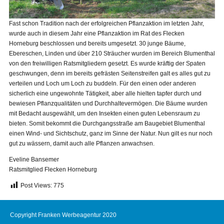
Fast schon Tradition nach der erfolgreichen Pflanzaktion im letzten Jahr,
wurde auch in diesem Jahr eine Pflanzaktion im Rat des Flecken
Horneburg beschlossen und bereits umgesetzt. 30 junge Bäume,
Ebereschen, Linden und über 210 Sträucher wurden im Bereich Blumenthal
von den freiwilligen Ratsmitgliedern gesetzt. Es wurde kräftig der Spaten
geschwungen, denn im bereits gefrästen Seitenstreifen galt es alles gut zu
verteilen und Loch um Loch zu buddeln. Für den einen oder anderen
sicherlich eine ungewohnte Tätigkeit, aber alle hielten tapfer durch und
bewiesen Pflanzqualitäten und Durchhaltevermögen. Die Bäume wurden
mit Bedacht ausgewählt, um den Insekten einen guten Lebensraum zu
bieten. Somit bekommt die Durchgangsstraße am Baugebiet Blumenthal
einen Wind- und Sichtschutz, ganz im Sinne der Natur. Nun gilt es nur noch
gut zu wässern, damit auch alle Pflanzen anwachsen.
Eveline Bansemer
Ratsmitglied Flecken Horneburg
Post Views:
775
Copyright Franken Werbeagentur 2020