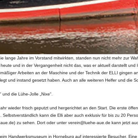
ie lange Jahre im Vorstand mitwirkten, standen nun nicht mehr zur Wah
eute und in der Vergangenheit nicht das, was er aktuell darstellt und le
lmäßiger Arbeiten an der Maschine und der Technik der ELLI gingen a
legt und instand gesetzt haben. Auch an alle weiteren Helfer und die S
 und die Lühe-Jolle „Nixe“.
ahr wieder frisch geputzt und hergerichtet an den Start. Die erste öffe
 Selbstverständlich kann die Elli aber auch exklusiv für bis zu 20 Pers
aue.de) zu sehen. Dort oder unter verein@luehe-aue.de kann jetzt auc
n beim Handwerksmuseum in Horneburg auf interessierte Besucher. Eine 