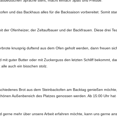
 plattdeutschen Sprache steht, macht einfach Spaß und Freude.
ofen und das Backhaus alles für die Backsaison vorbereitet. Somit sta
t der Ofenheizer, der Zeltaufbauer und der Backfrauen. Diese drei T
rbrote knusprig duftend aus dem Ofen geholt werden, dann freuen sich
mit guter Butter oder mit Zuckerguss den letzten Schliff bekommt, dan
alle auch ein bisschen stolz.
schiedenes Brot aus dem Steinbackofen am Backtag genießen möchte, i
hönen Außenbereich des Platzes genossen werden. Ab 15:00 Uhr hat der 
nd gerne mehr über unsere Arbeit erfahren möchte, kann uns gerne an