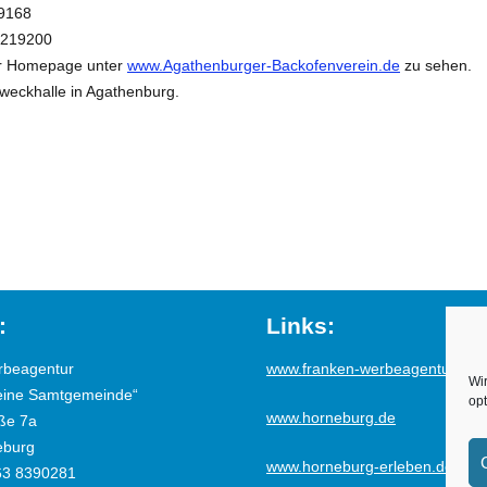
09168
15219200
rer Homepage unter
www.Agathenburger-Backofenverein.de
zu sehen.
zweckhalle in Agathenburg.
:
Links:
rbeagentur
www.franken-werbeagentur.de
Wi
eine Samtgemeinde“
opt
www.horneburg.de
ße 7a
eburg
www.horneburg-erleben.de
63 8390281