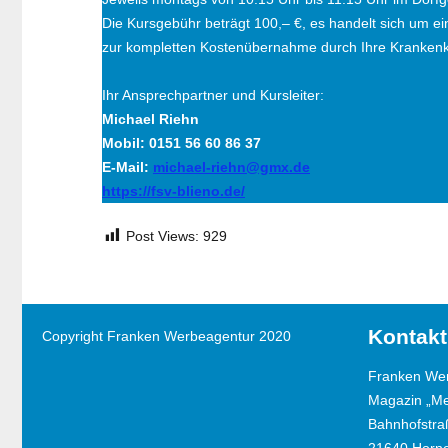
Die Kursgebühr beträgt 100,– €, es handelt sich um e
zur kompletten Kostenübernahme durch Ihre Krankenkasse
Ihr Ansprechpartner und Kursleiter:
Michael Riehn
Mobil: 0151 56 60 86 37
E-Mail:
michael-riehn@gmx.de
https://fsv-blieno.de/
Post Views:
929
Kontakt
Copyright Franken Werbeagentur 2020
Franken We
Magazin „M
Bahnhofstra