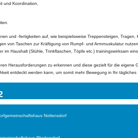
it und Koordination,
ten.
onen und -fertigkeiten auf, wie beispielsweise Treppensteigen, Tragen
 Tragen von Taschen zur Kräftigung von Rumpf- und Armmuskulatur nut
im Haushalt (Stühle, Trinkflaschen, Töpfe etc.) trainingswirksam ein
eren Herausforderungen zu erkennen und diese gezielt für die eigene G
hkeit entdeckt werden kann, um somit mehr Bewegung in Ihr tägliches
2
Dorfgemeinschaftshaus Nottensdorf
gemeinschaftshaus Bliedersdorf