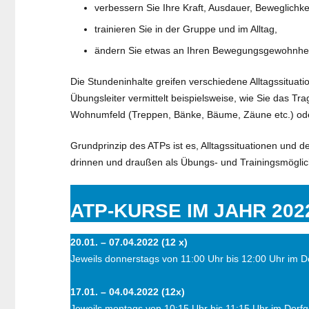
verbessern Sie Ihre Kraft, Ausdauer, Beweglichke
trainieren Sie in der Gruppe und im Alltag,
ändern Sie etwas an Ihren Bewegungsgewohnhei
Die Stundeninhalte greifen verschiedene Alltagssituati
Übungsleiter vermittelt beispielsweise, wie Sie das
Wohnumfeld (Treppen, Bänke, Bäume, Zäune etc.) oder 
Grundprinzip des ATPs ist es, Alltagssituationen und d
drinnen und draußen als Übungs- und Trainingsmöglic
ATP-KURSE IM JAHR 202
20.01. – 07.04.2022 (12 x)
Jeweils donnerstags von 11:00 Uhr bis 12:00 Uhr im 
17.01. – 04.04.2022 (12x)
Jeweils montags von 10:15 Uhr bis 11:15 Uhr im Dorf