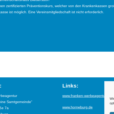
inen zertifizierten Präventionskurs, welcher von den Krankenkassen gr
 ist möglich. Eine Vereinsmitgliedschaft ist nicht erforderlich.
:
Links:
rbeagentur
www.franken-werbeagentur.de
Wi
eine Samtgemeinde“
opt
www.horneburg.de
ße 7a