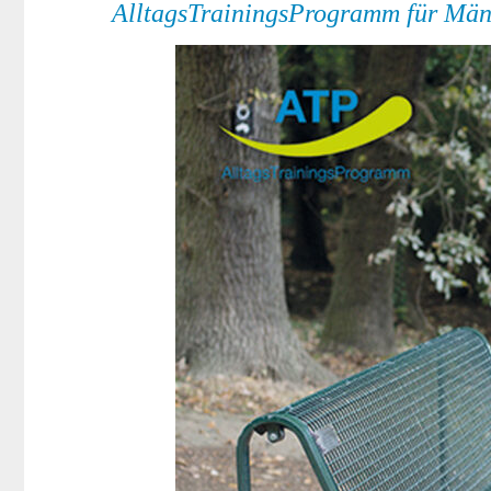
AlltagsTrainingsProgramm für Män