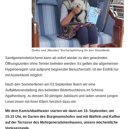
Dorles und „Maudies“ Buchempfehlung für den Strandkorb.
Samtgemeindebücherei kann ab sofort wieder zu den gewohnten
Öffnungszeiten ohne Termin betreten werden. Es gelten die allgemeinen
Hygieneregeln und aufgrund begrenzter Besucherzahl, ist der Eintritt nur
mit Ausleihkorb möglich.
Nach den Sommerferien am 03.September feiern wir eine
Auftaktveranstaltung des beliebten Bilderbuchkinos im Schloss
Agathenburg, zu dessen 30-jährigen Jubiläum und laden unsere jungen
Leser:innen mit ihren Eltern herzlich dazu ein.
Mit dem Kamishibaitheater starten wir dann am 10. September, um
15:15 Uhr, im Garten des Burgmannshofes und mit Waffeln und Kaffee
auf der Terrasse des Mehrgenerationenhauses, unsere wöchentliche
Vorlesestunde.