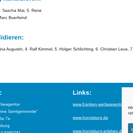
4. Sascha Mai, 5. Rene
 Marc Buerfeind
idieren:
ina Augustin, 4. Ralf Kimmel, 5. Holger Schlichting, 6. Christian Leue, 
:
Links:
rbeagentur
www.franken-werbeagentur.de
Wi
eine Samtgemeinde“
opt
www.horneburg.de
ße 7a
eburg
www.horneburg-erleben.de
63 8390281