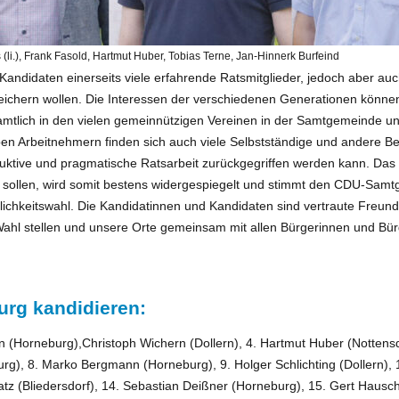
 (li.), Frank Fasold, Hartmut Huber, Tobias Terne, Jan-Hinnerk Burfeind
ndidaten einerseits viele erfahrende Ratsmitglieder, jedoch aber auch
reichern wollen. Die Interessen der verschiedenen Generationen könne
mtlich in den vielen gemeinnützigen Vereinen in der Samtgemeinde un
eben Arbeitnehmern finden sich auch viele Selbstständige und andere B
ruktive und pragmatische Ratsarbeit zurückgegriffen werden kann. Das Zi
en sollen, wird somit bestens widergespiegelt und stimmt den CDU-Sam
ichkeitswahl. Die Kandidatinnen und Kandidaten sind vertraute Freu
r Wahl stellen und unsere Orte gemeinsam mit allen Bürgerinnen und Bü
rg kandidieren:
 (Horneburg),Christoph Wichern (Dollern), 4. Hartmut Huber (Nottensdor
rg), 8. Marko Bergmann (Horneburg), 9. Holger Schlichting (Dollern)
atz (Bliedersdorf), 14. Sebastian Deißner (Horneburg), 15. Gert Hauschi