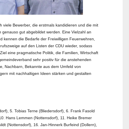
 viele Bewerber, die erstmals kandidieren und die mit
n genauso gut abgebildet werden. Eine Vielzahl an
d kennen die Bedarfe der Freiwilligen Feuerwehren,
erufszweige auf den Listen der CDU wieder, sodass
el eine pragmatische Politik, die Familien, Wirtschaft
tgemeindeverband sehr positiv für die anstehenden
nde, Nachbarn, Bekannte aus dem Umfeld von
rgern mit nachhaltigen Ideen stärken und gestalten
f), 5. Tobias Terne (Bliedersdorf), 6. Frank Fasold
, 10. Hans Lemmen (Nottensdorf), 11. Heike Bremer
ldt (Nottensdorf), 16. Jan-Hinnerk Burfeind (Dollern),