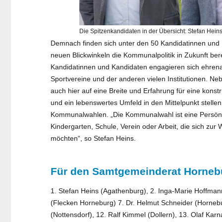
Die Spitzenkandidaten in der Übersicht: Stefan Heins
Demnach finden sich unter den 50 Kandidatinnen und Ka
neuen Blickwinkeln die Kommunalpolitik in Zukunft be
Kandidatinnen und Kandidaten engagieren sich ehrena
Sportvereine und der anderen vielen Institutionen. N
auch hier auf eine Breite und Erfahrung für eine konst
und ein lebenswertes Umfeld in den Mittelpunkt stell
Kommunalwahlen. „Die Kommunalwahl ist eine Persönl
Kindergarten, Schule, Verein oder Arbeit, die sich zu
möchten“, so Stefan Heins.
Für den Samtgemeinderat Hornebu
1. Stefan Heins (Agathenburg), 2. Inga-Marie Hoffmann
(Flecken Horneburg) 7. Dr. Helmut Schneider (Hornebu
(Nottensdorf), 12. Ralf Kimmel (Dollern), 13. Olaf Karn