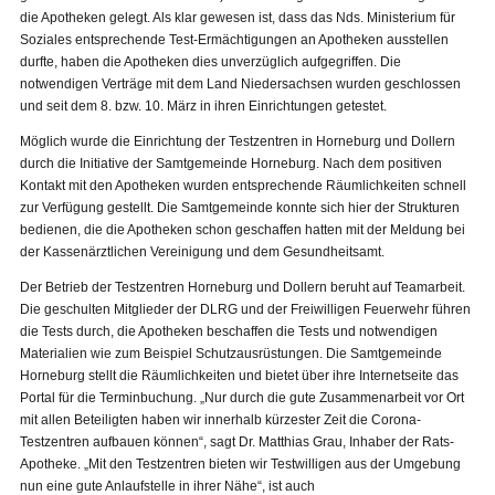
die Apotheken gelegt. Als klar gewesen ist, dass das Nds. Ministerium für
Soziales entsprechende Test-Ermächtigungen an Apotheken ausstellen
durfte, haben die Apotheken dies unverzüglich aufgegriffen. Die
notwendigen Verträge mit dem Land Niedersachsen wurden geschlossen
und seit dem 8. bzw. 10. März in ihren Einrichtungen getestet.
Möglich wurde die Einrichtung der Testzentren in Horneburg und Dollern
durch die Initiative der Samtgemeinde Horneburg. Nach dem positiven
Kontakt mit den Apotheken wurden entsprechende Räumlichkeiten schnell
zur Verfügung gestellt. Die Samtgemeinde konnte sich hier der Strukturen
bedienen, die die Apotheken schon geschaffen hatten mit der Meldung bei
der Kassenärztlichen Vereinigung und dem Gesundheitsamt.
Der Betrieb der Testzentren Horneburg und Dollern beruht auf Teamarbeit.
Die geschulten Mitglieder der DLRG und der Freiwilligen Feuerwehr führen
die Tests durch, die Apotheken beschaffen die Tests und notwendigen
Materialien wie zum Beispiel Schutzausrüstungen. Die Samtgemeinde
Horneburg stellt die Räumlichkeiten und bietet über ihre Internetseite das
Portal für die Terminbuchung. „Nur durch die gute Zusammenarbeit vor Ort
mit allen Beteiligten haben wir innerhalb kürzester Zeit die Corona-
Testzentren aufbauen können“, sagt Dr. Matthias Grau, Inhaber der Rats-
Apotheke. „Mit den Testzentren bieten wir Testwilligen aus der Umgebung
nun eine gute Anlaufstelle in ihrer Nähe“, ist auch