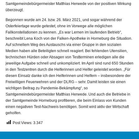
Samtgemeindebürgermeister Matthias Herwede von der positiven Wirkung
überzeugt.
Begonnen wurde am 24. bzw. 26. März 2021, und sogar während der
Osterfeiertage wurde getestet, ohne im Vorwege alle möglichen
Fallkonstellationen zu kennen. „Es war Lernen im laufenden Betrieb“,
beschreibt Lena Koch von der Falken-Apotheke in Horneburg die Situation.
Auf schnellem Weg des Austauschs via einer Gruppe in den sozialen
Medien haben alle Beteiligten schnell reagiert. Bei fehlenden Utensilien,
technischen Hürden oder Absagen von Testterminen erledigen alle die
jeweilige Aufgabe schnell und unkompliziert. Im April sind rund 650 Stunden
in den Testzentren durch die Helferinnen und Helfer geleistet worden. „Für
diesen Einsatz danke ich den Helferinnen und Helfern – insbesondere der
Freiwilligen Feuerwehren und der DLRG – sehr. Damit leisten sie einen
wichtigen Beitrag zu Pandemie-Bekämpfung“, so
Samtgemeindebürgermeister Matthias Herwede. Und auch die Betriebe in
der Samtgemeinde Horneburg profitieren, die beim Einlass von Kunden
einen negativen Test-Nachweis benötigen. Somit wird aktiv der Wirtschaft
geholfen.
Post Views:
3.347