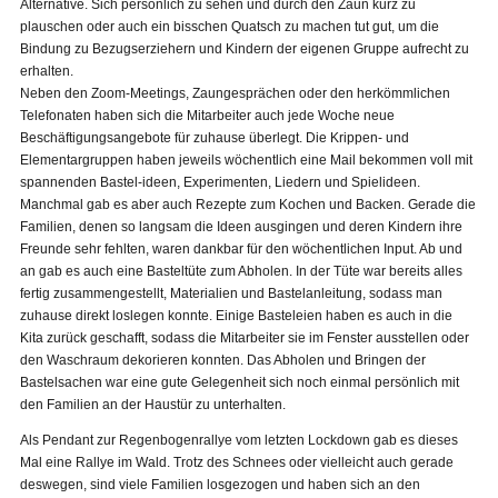
Alternative. Sich persönlich zu sehen und durch den Zaun kurz zu
plauschen oder auch ein bisschen Quatsch zu machen tut gut, um die
Bindung zu Bezugserziehern und Kindern der eigenen Gruppe aufrecht zu
erhalten.
Neben den Zoom-Meetings, Zaungesprächen oder den herkömmlichen
Telefonaten haben sich die Mitarbeiter auch jede Woche neue
Beschäftigungsangebote für zuhause überlegt. Die Krippen- und
Elementargruppen haben jeweils wöchentlich eine Mail bekommen voll mit
spannenden Bastel-ideen, Experimenten, Liedern und Spielideen.
Manchmal gab es aber auch Rezepte zum Kochen und Backen. Gerade die
Familien, denen so langsam die Ideen ausgingen und deren Kindern ihre
Freunde sehr fehlten, waren dankbar für den wöchentlichen Input. Ab und
an gab es auch eine Basteltüte zum Abholen. In der Tüte war bereits alles
fertig zusammengestellt, Materialien und Bastelanleitung, sodass man
zuhause direkt loslegen konnte. Einige Basteleien haben es auch in die
Kita zurück geschafft, sodass die Mitarbeiter sie im Fenster ausstellen oder
den Waschraum dekorieren konnten. Das Abholen und Bringen der
Bastelsachen war eine gute Gelegenheit sich noch einmal persönlich mit
den Familien an der Haustür zu unterhalten.
Als Pendant zur Regenbogenrallye vom letzten Lockdown gab es dieses
Mal eine Rallye im Wald. Trotz des Schnees oder vielleicht auch gerade
deswegen, sind viele Familien losgezogen und haben sich an den