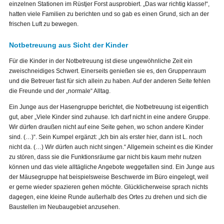
einzelnen Stationen im Rüstjer Forst ausprobiert. „Das war richtig klasse!“,
hatten viele Familien zu berichten und so gab es einen Grund, sich an der
frischen Luft zu bewegen.
Notbetreuung aus Sicht der Kinder
Für die Kinder in der Notbetreuung ist diese ungewöhnliche Zeit ein
zweischneidiges Schwert. Einerseits genießen sie es, den Gruppenraum
und die Betreuer fast für sich allein zu haben. Auf der anderen Seite fehlen
die Freunde und der „normale“ Alltag.
Ein Junge aus der Hasengruppe berichtet, die Notbetreuung ist eigentlich
gut, aber „Viele Kinder sind zuhause. Ich darf nicht in eine andere Gruppe.
Wir dürfen draußen nicht auf eine Seite gehen, wo schon andere Kinder
sind. (…)“. Sein Kumpel ergänzt: „Ich bin als erster hier, dann ist L. noch
nicht da. (…) Wir dürfen auch nicht singen.“ Allgemein scheint es die Kinder
zu stören, dass sie die Funktionsräume gar nicht bis kaum mehr nutzen
können und das viele alltägliche Angebote weggefallen sind. Ein Junge aus
der Mäusegruppe hat beispielsweise Beschwerde im Büro eingelegt, weil
er gerne wieder spazieren gehen möchte. Glücklicherweise sprach nichts
dagegen, eine kleine Runde außerhalb des Ortes zu drehen und sich die
Baustellen im Neubaugebiet anzusehen.