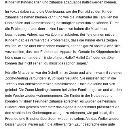
Kinder im Kindergarten und zuhause adäquat gestaltet werden können.
Im Fokus dabei stand die Überlegung, wie der Kontakt zu den Kindern
zuhause bestehen bleiben kann und wie die Mitarbeiter die Familien bei
Homeoffice und Homeschooling bestmöglich unterstützen können. Durch
die Erfahrungen aus dem letzten Lockdown haben die Mitarbeiter
beschlossen, Videochats via Zoom anzubieten. Bei Telefonaten mit den
Kindern gab es vermehrt die Problematik, dass die Kinder etwas zeigen
wollten, wir sie aber nicht sehen konnten, oder es gar zu abstrakt war, sich
vorzustellen, dass der Erzieher am Apparat ist. Gerade im Krippenbereich
hörte man vom anderen Ende oft nur „Hallo? Hallo! Da!“ oder ein „Die
können das nicht sehen, du musst das schon sagen.“
Für alle Mitarbeiter war der Schritt hin zu Zoom und allem, was mit so einem
Zoom-Meeting verbunden ist, völliges Neuland. Sie mussten sich in die
Technik von Videokonferenzen hineinfuchsen. Doch die Mühe hat sich
gelohnt. Die Zoom-Meetings kamen bei vielen Familien gut an und wurden
jede Woche wieder wahrgenommen. Die Kinder in der Notbetreuung
konnten mit ihren Freunden zuhause sprechen, es wurden gemeinsam
Bilderbücher gelesen oder stolz das eigene Kinderzimmer präsentiert. An
den strahlenden Kinderaugen war gut zu erkennen, wie gut es tat, die
Freunde und Erzieher über Zoom wieder zu sehen. Als das Wetter wieder
besser wurde, waren auch die altbewährten Zaungespräche eine gute