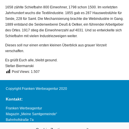
1658 zählte Schiefbahn 800 Einwohner, 1798 schon 1500. Im vorletzten
Jahrhundert wuchs die Textilindustrie. 1855 gab es 287 Hauswebstühle für
Seide, 228 für Samt. Die Mechanisierung brachte die Webindustrie in Gang.
1889 entstand die Seidenweberei Deuß & Oetker, ein führender Arbeitgeber
des Ortes. 1917 stieg die Einwohnerzahl auf 4031. Und so entwickelte sich
Schiefbahn mit vielen Industriezweigen weiter.
Dieses soll nur einen ersten kleinen Überblick aus grauer Vorzeit
verschaffen.
Es grüßt Euch alle, bleibt gesund.
Stefan Biermanski
Post Views:
1.507
Copyright Franken Werbeagentur 2020
Kontakt:
Franken Werbeagentur
Magazin „Meine Samtgemeinde“
Bahnhofstraße 7a
21640 Horneburg