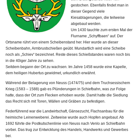
gestochen. Ebenfalls findet man in
dieser Gegend viele
Kiesablagerungen, die teilweise
abgebaut werden.
Um 1430 tauchte zum ersten Mal der
Flurname „Schyffbaen“ auf. Der
Ortsname rührt von einem Scheibenstand her. Hier wurde an dieser
Scheibenbahn, Armbrustschießen geübt. Mundartlich wird eine Scheibe
noch als „Schiev“ bezeichnet. Reste dieses Schießstandes waren noch bis
in die 40iger Jahre zu sehen.
Seitdem begann der Ort zu wachsen. Im Jahre 1458 wurde eine Kapelle,
dem heiligen Hubertus gewidmet, urkundlich erwähnt.
Während der Belagerung von Neuss (1474/75) und dem Truchsessischem
Krieg (1583 – 1588) gab es Plünderungen in Schiefbahn, was zur Folge
hatte, dass der Ort zum Flecken erhoben wurde. Damit hatte die Siedlung
das Recht sich mit Toren, Wällen und Gräben zu befestigen.
Federführend war die Landwirtschaft, Gänsezucht, Flachsanbau für die
heimische Leinenweberei. Zeitweise wurde auch Hopfen angebaut. Ab
1692 führte die Postkutschenlinie von Neuss nach Venlo an Schiefbahn
vorbei. Das trug zur Entwicklung des Handels, Handwerks und Gewerbes
bei.