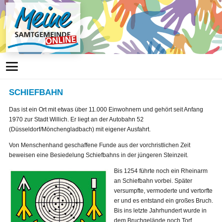
SCHIEFBAHN
Das ist ein Ort mit etwas über 11.000 Einwohnern und gehört seit Anfang
1970 zur Stadt Willich. Er liegt an der Autobahn 52
(Düsseldorf/Mönchengladbach) mit eigener Ausfahrt.
Von Menschenhand geschaffene Funde aus der vorchristlichen Zeit
beweisen eine Besiedelung Schiefbahns in der jüngeren Steinzeit.
Bis 1254 führte noch ein Rheinarm
an Schiefbahn vorbei. Später
versumpfte, vermoderte und vertorfte
er und es entstand ein großes Bruch.
Bis ins letzte Jahrhundert wurde in
dem Bruchgelände noch Torf