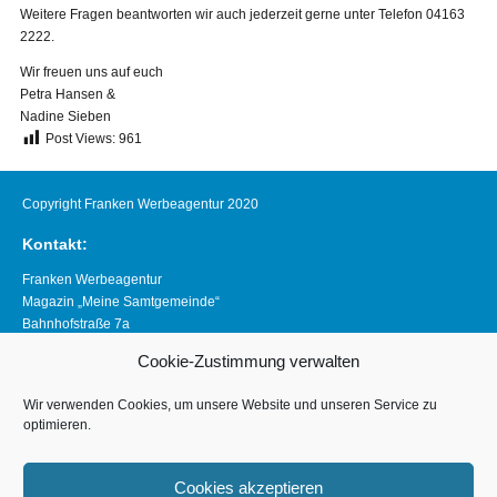
Weitere Fragen beantworten wir auch jederzeit gerne unter Telefon 04163
2222.
Wir freuen uns auf euch
Petra Hansen &
Nadine Sieben
Post Views:
961
Copyright Franken Werbeagentur 2020
Kontakt:
Franken Werbeagentur
Magazin „Meine Samtgemeinde“
Bahnhofstraße 7a
21640 Horneburg
Cookie-Zustimmung verwalten
Telefon 04163 8390281
magazin@meine-samtgemeinde.de
Wir verwenden Cookies, um unsere Website und unseren Service zu
optimieren.
Links:
www.franken-werbeagentur.de
Cookies akzeptieren