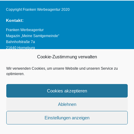
Copyright Franken Werbeagentur 2020
Kontakt:
Franken Werbeagentur
Magazin „Meine Samtgemeinde“
Bahnhofstraße 7a
21640 Horneburg
Telefon 04163 8390281
Cookie-Zustimmung verwalten
magazin@meine-samtgemeinde.de
Wir verwenden Cookies, um unsere Website und unseren Service zu
Links:
optimieren.
www.franken-werbeagentur.de
www.horneburg.de
Cookies akzeptieren
www.horneburg-erleben.de
Ablehnen
Impressum
Einstellungen anzeigen
Datenschutzerklärung