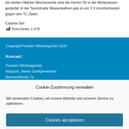
Am letzten Oktober Wochenende sind die Herren 50 in die Wintersaison
gestartet. In der Tennishalle Wiepenkathen gab es ein 3:3 Unentschieden
gegen den TC Oyten.
Claudia Siol
Post Views:
1.479
Copyright Franken Werbeagentur 2020
Kontakt:
Franken Werbeagentur
Magazin „Meine Samtgemeinde“
Bahnhofstraße 7a
21640 Horneburg
Cookie-Zustimmung verwalten
Telefon 04163 8390281
magazin@meine-samtgemeinde.de
Wir verwenden Cookies, um unsere Website und unseren Service zu
optimieren.
Links:
www.franken-werbeagentur.de
Cookies akzeptieren
www.horneburg.de