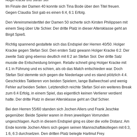
Holger Kracke und Stefan Siol
Im Finale der Damen 40 konnte sich Tina Bode über den Titel freuen.
Gegen Claudia Siol gab es einen 6:4, 6:1 Erfolg.
Den Vereinsmeistertitel der Damen 50 sicherte sich Kirsten Philippsen mit
einem Sieg über Ute Schier. Der dritte Platz in dieser Altersklasse geht an
Birgit Spieß.
Richtig spannend gestaltete sich das Endspiel der Herren 40/50. Holger
Kracke gegen Stefan Siol. Den ersten Satz gewann Holger Kracke 6:2. Der
zweite Satz ging ebenso deutlich mit 6:2 an Stefan Siol. Der dritte Satz
musste die Entscheidung bringen. Relativ schnell ging Holger Kracke mit
4:1 in Führung und es schien, als ob das Match entschieden war. Doch
Stefan Siol stemmte sich gegen die Niederlage und es stand plötzlich 4:4.
Geschicktes Taktieren von beiden Spielern, lange Ballwechsel und wenig
Fehler auf beiden Seiten. Letztendlich reichte Stefan Siol ein weiteres Break
zum 6:4 Erfolg, in einem Spiel, das eigentlich keinen Verlierer verdient
hatte. Der dritte Platz in dieser Altersklasse geht an Olaf Schier.
Bei den Herren 55/60 standen sich Jochen Allers und Frank Jeschke
gegenüber. Beide Spieler waren in ihren jeweiligen Vorrunden
ungeschlagen. Auch in diesem Endspiel ging es über die volle Distanz. Am
Ende konnte Jochen Allers sich gegen seinen Mannschaftskollegen mit 6:3,
1:6, 6:3 durchsetzen. Den dritten Platz belegte Hartmut Frey.