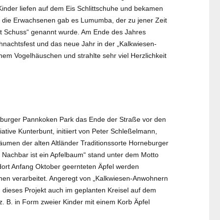
 Kinder liefen auf dem Eis Schlittschuhe und bekamen
die Erwachsenen gab es Lumumba, der zu jener Zeit
t Schuss“ genannt wurde. Am Ende des Jahres
nachtsfest und das neue Jahr in der „Kalkwiesen-
inem Vogelhäuschen und strahlte sehr viel Herzlichkeit
eburger Pannkoken Park das Ende der Straße vor den
iative Kunterbunt, initiiert von Peter Schleßelmann,
bäumen der alten Altländer Traditionssorte Horneburger
 Nachbar ist ein Apfelbaum“ stand unter dem Motto
rt Anfang Oktober geernteten Äpfel werden
hen verarbeitet. Angeregt von „Kalkwiesen-Anwohnern
 dieses Projekt auch im geplanten Kreisel auf dem
 B. in Form zweier Kinder mit einem Korb Äpfel