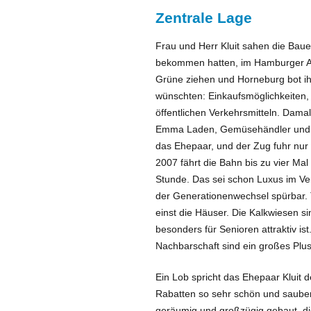
Zentrale Lage
Frau und Herr Kluit sahen die Bau
bekommen hatten, im Hamburger Aben
Grüne ziehen und Horneburg bot ihn
wünschten: Einkaufsmöglichkeiten
öffentlichen Verkehrsmitteln. Damal
Emma Laden, Gemüsehändler und ei
das Ehepaar, und der Zug fuhr nur
2007 fährt die Bahn bis zu vier Ma
Stunde. Das sei schon Luxus im Ver
der Generationenwechsel spürbar. 
einst die Häuser. Die Kalkwiesen s
besonders für Senioren attraktiv is
Nachbarschaft sind ein großes Plus
Ein Lob spricht das Ehepaar Klui
Rabatten so sehr schön und sauber
geräumig und großzügig gebaut, d