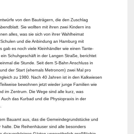
entwürfe von den Bauträgern, die den Zuschlag
dblatt. Sie wollten mit ihren zwei Kindern ins
en alles, was sie sich von ihrer Wahlheimat
, Schulen und die Anbindung an Hamburg mit
s gab es noch viele Kleinhändler wie einen Tante-
n Schuhgeschäft in der Langen Straße, berichtet
 einmal die Stunde. Seit dem S-Bahn Anschluss in
l und der Start (ehemals Metronom) zwei Mal pro
gleich zu 1980. Nach 40 Jahren ist in den Kalkwiesen
Teilweise bewohnen jetzt wieder junge Familien wie
ind im Zentrum. Die Wege sind alle kurz, was
t. Auch das Kurbad und die Physiopraxis in der
.
t dem Bauamt aus, das die Gemeindegrundstücke und
 halte. Die Reihenhäuser sind alle besonders
ie dazugehörigen Gärten ungewöhnlich großflächig