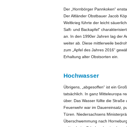
Der „Hornbörger Pannkoken“ ensta
Der Altländer Obstbauer Jacob Köp
Weltkrieg führte der leicht säuerli
Saft- und Backapfel“ charakterisier
an. In den 1990er Jahren lag der 
weiter ab. Diese mittlerweile bedr
zum „Apfel des Jahres 2016“ gewählt
Erhaltung alter Obstsorten ein.
Hochwasser
Übrigens, „abgesoffen“ ist ein Gro
tatsächlich. In ganz Mitteleuropa r
über. Das Wasser füllte die Straße
Feuerwehr war im Dauereinsatz, pu
Türen. Niedersachsens Ministerpr
Überschwemmung nach Horneburg.