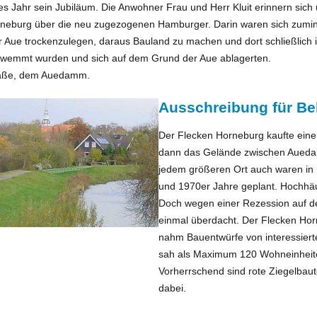
s Jahr sein Jubiläum. Die Anwohner Frau und Herr Kluit erinnern sich
neburg über die neu zugezogenen Hamburger. Darin waren sich zuminde
ue trockenzulegen, daraus Bauland zu machen und dort schließlich i
hwemmt wurden und sich auf dem Grund der Aue ablagerten.
traße, dem Auedamm.
Ausschreibung für B
Der Flecken Horneburg kaufte eine
dann das Gelände zwischen Auedam
jedem größeren Ort auch waren in 
und 1970er Jahre geplant. Hochhäu
Doch wegen einer Rezession auf 
einmal überdacht. Der Flecken Hor
nahm Bauentwürfe von interessier
sah als Maximum 120 Wohneinheiten 
Vorherrschend sind rote Ziegelba
dabei.