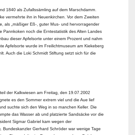
nd 1840 als Zufallssämling auf dem Marschdamm.
ke vermehrte ihn in Neuenkirchen. Vor dem Zweiten
che, als „mäßiger Eß-, guter Mus- und hervorragender
te Pannkoken noch die Erntestatistik des Alten Landes
Anbau dieser Apfelsorte unter einem Prozent und nahm
ohte Apfelsorte wurde im Freilichtmuseum am Kiekeberg
. Auch die Loki Schmidt Stiftung setzt sich für die
ßteil der Kalkwiesen am Freitag, den 19.07.2002
egnete es den Sommer extrem viel und die Aue lief
 und suchte sich den Weg in so manchen Keller. Die
mpte das Wasser ab und platzierte Sandsäcke vor die
äsident Sigmar Gabriel kam wegen der
 Bundeskanzler Gerhard Schröder war wenige Tage