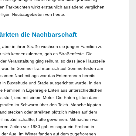
en Parkbuchten wirkt erstaunlich ausladend verglichen
elligen Neubaugebieten von heute.
tärkten die Nachbarschaft
 aber in ihrer Straße wuchsen die jungen Familien zu
sich kennenzulernen, gab es Straßenfeste. Die
 der Veranstaltung ging reihum, so dass jede Hauszeile
gt war. Im Sommer traf man sich auf Sommerfesten am
ltsamen Nachmittags war das Entenrennen bereits
 in Buxtehude und Stade ausgerichtet wurde. In den
e Familien in Eigenregie Enten aus unterschiedlichen
nststoff, und mit einem Motor. Die Enten glitten dann
srufen im Schwarm über den Teich. Manche kippten
nd stecken oder streikten plötzlich mitten auf dem
heil ins Ziel schaffte, hatte gewonnen. Mitmachen war
heren Zeiten vor 1980 gab es sogar ein Freibad in
 der Aue. Im Winter fanden auf dem zugefrorenen