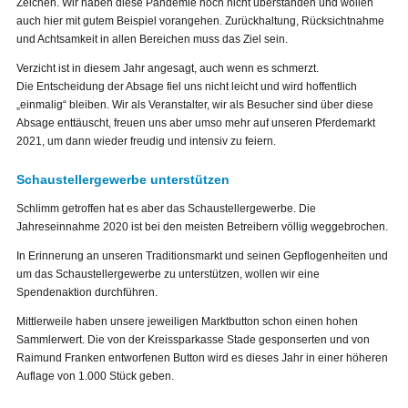
Zeichen. Wir haben diese Pandemie noch nicht überstanden und wollen
auch hier mit gutem Beispiel vorangehen. Zurückhaltung, Rücksichtnahme
und Achtsamkeit in allen Bereichen muss das Ziel sein.
Verzicht ist in diesem Jahr angesagt, auch wenn es schmerzt.
Die Entscheidung der Absage fiel uns nicht leicht und wird hoffentlich
„einmalig“ bleiben. Wir als Veranstalter, wir als Besucher sind über diese
Absage enttäuscht, freuen uns aber umso mehr auf unseren Pferdemarkt
2021, um dann wieder freudig und intensiv zu feiern.
Schaustellergewerbe unterstützen
Schlimm getroffen hat es aber das Schaustellergewerbe. Die
Jahreseinnahme 2020 ist bei den meisten Betreibern völlig weggebrochen.
In Erinnerung an unseren Traditionsmarkt und seinen Gepflogenheiten und
um das Schaustellergewerbe zu unterstützen, wollen wir eine
Spendenaktion durchführen.
Mittlerweile haben unsere jeweiligen Marktbutton schon einen hohen
Sammlerwert. Die von der Kreissparkasse Stade gesponserten und von
Raimund Franken entworfenen Button wird es dieses Jahr in einer höheren
Auflage von 1.000 Stück geben.