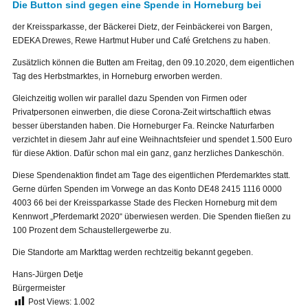
Die Button sind gegen eine Spende in Horneburg bei
der Kreissparkasse, der Bäckerei Dietz, der Feinbäckerei von Bargen,
EDEKA Drewes, Rewe Hartmut Huber und Café Gretchens zu haben.
Zusätzlich können die Butten am Freitag, den 09.10.2020, dem eigentlichen
Tag des Herbstmarktes, in Horneburg erworben werden.
Gleichzeitig wollen wir parallel dazu Spenden von Firmen oder
Privatpersonen einwerben, die diese Corona-Zeit wirtschaftlich etwas
besser überstanden haben. Die Horneburger Fa. Reincke Naturfarben
verzichtet in diesem Jahr auf eine Weihnachtsfeier und spendet 1.500 Euro
für diese Aktion. Dafür schon mal ein ganz, ganz herzliches Dankeschön.
Diese Spendenaktion findet am Tage des eigentlichen Pferdemarktes statt.
Gerne dürfen Spenden im Vorwege an das Konto DE48 2415 1116 0000
4003 66 bei der Kreissparkasse Stade des Flecken Horneburg mit dem
Kennwort „Pferdemarkt 2020“ überwiesen werden. Die Spenden fließen zu
100 Prozent dem Schaustellergewerbe zu.
Die Standorte am Markttag werden rechtzeitig bekannt gegeben.
Hans-Jürgen Detje
Bürgermeister
Post Views:
1.002