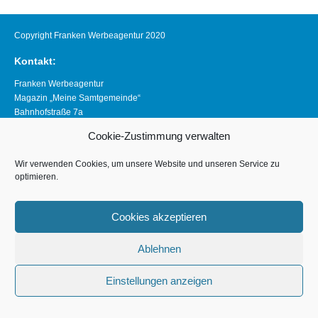
Copyright Franken Werbeagentur 2020
Kontakt:
Franken Werbeagentur
Magazin „Meine Samtgemeinde“
Bahnhofstraße 7a
21640 Horneburg
Cookie-Zustimmung verwalten
Telefon 04163 8390281
magazin@meine-samtgemeinde.de
Wir verwenden Cookies, um unsere Website und unseren Service zu
optimieren.
Links:
www.franken-werbeagentur.de
Cookies akzeptieren
www.horneburg.de
Ablehnen
www.horneburg-erleben.de
Impressum
Einstellungen anzeigen
Datenschutzerklärung