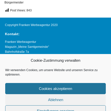
Bürgermeister
Post Views:
843
Copyright Franken Werbeagentur 2020
Kontakt:
Franken Werbeagentur
Magazin „Meine Samtgemeinde“
Bahnhofstraße 7a
21640 Horneburg
Cookie-Zustimmung verwalten
Telefon 04163 8390281
magazin@meine-samtgemeinde.de
Wir verwenden Cookies, um unsere Website und unseren Service zu
optimieren.
Links:
www.franken-werbeagentur.de
Cookies akzeptieren
www.horneburg.de
Ablehnen
www.horneburg-erleben.de
Impressum
Einstellungen anzeigen