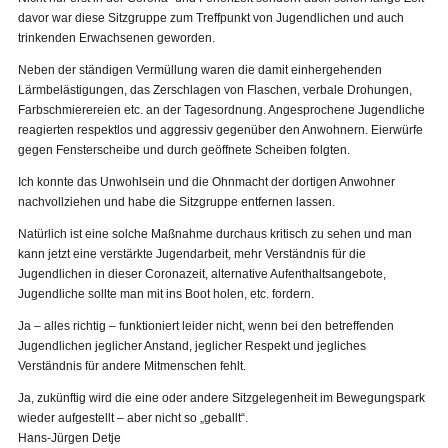
davor war diese Sitzgruppe zum Treffpunkt von Jugendlichen und auch
trinkenden Erwachsenen geworden.
Neben der ständigen Vermüllung waren die damit einhergehenden
Lärmbelästigungen, das Zerschlagen von Flaschen, verbale Drohungen,
Farbschmierereien etc. an der Tagesordnung. Angesprochene Jugendliche
reagierten respektlos und aggressiv gegenüber den Anwohnern. Eierwürfe
gegen Fensterscheibe und durch geöffnete Scheiben folgten.
Ich konnte das Unwohlsein und die Ohnmacht der dortigen Anwohner
nachvollziehen und habe die Sitzgruppe entfernen lassen.
Natürlich ist eine solche Maßnahme durchaus kritisch zu sehen und man
kann jetzt eine verstärkte Jugendarbeit, mehr Verständnis für die
Jugendlichen in dieser Coronazeit, alternative Aufenthaltsangebote,
Jugendliche sollte man mit ins Boot holen, etc. fordern.
Ja – alles richtig – funktioniert leider nicht, wenn bei den betreffenden
Jugendlichen jeglicher Anstand, jeglicher Respekt und jegliches
Verständnis für andere Mitmenschen fehlt.
Ja, zukünftig wird die eine oder andere Sitzgelegenheit im Bewegungspark
wieder aufgestellt – aber nicht so „geballt“.
Hans-Jürgen Detje